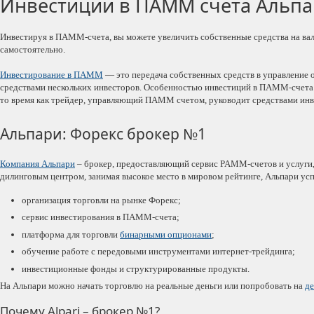
Инвестиции в ПАММ счета Альпар
Инвестируя в ПАММ-счета, вы можете увеличить собственные средства на в
самостоятельно.
Инвестирование в ПАММ
— это передача собственных средств в управление 
средствами нескольких инвесторов. Особенностью инвестиций в ПАММ-счета яв
то время как трейдер, управляющий ПАММ счетом, руководит средствами инв
Альпари: Форекс брокер №1
Компания Альпари
– брокер, предоставляющий сервис PAMM-счетов и услуги,
дилинговым центром, занимая высокое место в мировом рейтинге, Альпари усп
организация торговли на рынке Форекс;
сервис инвестирования в ПАММ-счета;
платформа для торговли
бинарными опционами
;
обучение работе с передовыми инструментами интернет-трейдинга;
инвестиционные фонды и структурированные продукты.
На Альпари можно начать торговлю на реальные деньги или попробовать на
де
Почему Alpari – брокер №1?