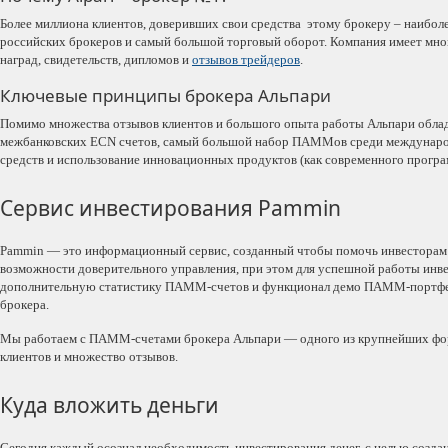
Более миллиона клиентов, доверивших свои средства этому брокеру – наиболе
российских брокеров и самый большой торговый оборот. Компания имеет мног
наград, свидетельств, дипломов и
отзывов трейдеров
.
Ключевые принципы брокера Альпари
Помимо множества отзывов клиентов и большого опыта работы Альпари облад
межбанковских ECN счетов, самый большой набор ПАММов среди международ
средств и использование инновационных продуктов (как современного програ
Сервис инвестирования Pammin
Pammin — это информационный сервис, созданный чтобы помочь инвестора
возможности доверительного управления, при этом для успешной работы инв
дополнительную статистику ПАММ-счетов и функционал демо ПАММ-портфелей
брокера.
Мы работаем с ПАММ-счетами брокера Альпари — одного из крупнейших форе
клиентов и множество отзывов.
Куда вложить деньги
Сегодня каждый осознал необходимость инвестирования денег, с целью созда