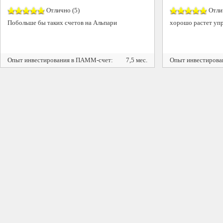
Отлично (5)
Отлич
Побольше бы таких счетов на Альпари
хорошо растет уп
Опыт инвестирования в ПАММ-счет:
7,5 мес.
Опыт инвестирова