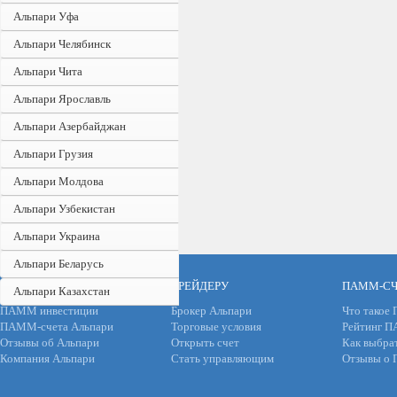
Альпари Уфа
Альпари Челябинск
Альпари Чита
Альпари Ярославль
Альпари Азербайджан
Альпари Грузия
Альпари Молдова
Альпари Узбекистан
Альпари Украина
Альпари Беларусь
ИНВЕСТОРУ
ТРЕЙДЕРУ
ПАММ-СЧ
Альпари Казахстан
ПАММ инвестиции
Брокер Альпари
Что такое
ПАММ-счета Альпари
Торговые условия
Рейтинг 
Отзывы об Альпари
Открыть счет
Как выбра
Компания Альпари
Стать управляющим
Отзывы о