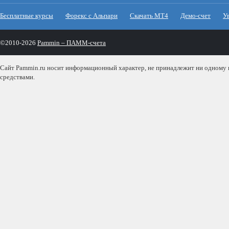
Бесплатные курсы
Форекс с Альпари
Скачать МТ4
Демо-счет
У
©2010-2026
Pammin – ПАММ-счета
Сайт Pammin.ru носит информационный характер, не принадлежит ни одному из
средствами.