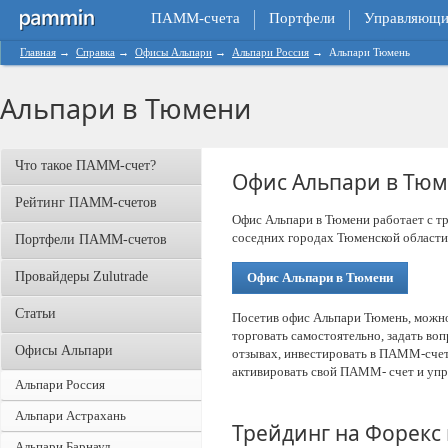
ПАММ-счета
Портфели
Управляющи
Главная
→
Справка
→
Офисы Альпари
→
Альпари Россия
→
Альпари Тюмень
Альпари в Тюмени
Что такое ПАММ-счет?
Офис Альпари в Тю
Рейтинг ПАММ-счетов
Офис Альпари в Тюмени работает с т
соседних городах Тюменской области
Портфели ПАММ-счетов
Провайдеры Zulutrade
Офис Альпари в Тюмени
Статьи
Посетив офис Альпари Тюмень, можно 
торговать самостоятельно, задать во
Офисы Альпари
отзывах, инвестировать в ПАММ-сче
активировать свой ПАММ- счет и упр
Альпари Россия
Альпари Астрахань
Трейдинг на Форекс
Альпари Барнаул