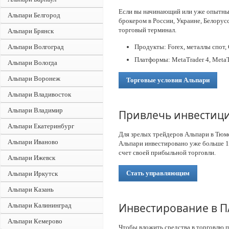
Если вы начинающий или уже опытный
Альпари Белгород
брокером в России, Украине, Белорус
торговый терминал.
Альпари Брянск
Альпари Волгоград
Продукты: Forex, металлы спот,
Платформы: MetaTrader 4, MetaT
Альпари Вологда
Альпари Воронеж
Торговые условия Альпари
Альпари Владивосток
Альпари Владимир
Привлечь инвестици
Альпари Екатеринбург
Для зрелых трейдеров Альпари в Тюм
Альпари Иваново
Альпари инвестировано уже больше 1
счет своей прибыльной торговли.
Альпари Ижевск
Стать управляющим
Альпари Иркутск
Альпари Казань
Инвестирование в 
Альпари Калининград
Альпари Кемерово
Чтобы вложить средства в торговлю 