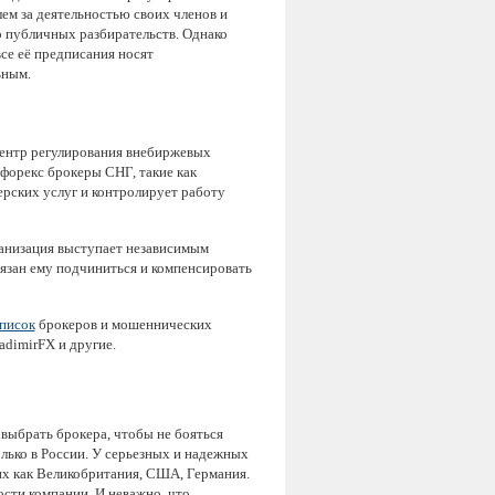
лем за деятельностью своих членов и
 публичных разбирательств. Однако
се её предписания носят
ьным.
Центр регулирования внебиржевых
 форекс брокеры СНГ, такие как
ерских услуг и контролирует работу
ганизация выступает независимым
язан ему подчиниться и компенсировать
писок
брокеров и мошеннических
adimirFX и другие.
 выбрать брокера, чтобы не бояться
олько в России. У серьезных и надежных
их как Великобритания, США, Германия.
ости компании. И неважно, что