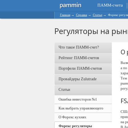
ПАММ-счета
Главная
→
Справка
→
Статьи
→
Форекс регул
Регуляторы на рын
Что такое ПАММ-счет?
О 
Рейтинг ПАММ-счетов
Валю
а по
Портфели ПАММ-счетов
хара
Тем 
Провайдеры Zulutrade
рыно
регу
Статьи
FS
Ошибка инвесторов №1
Как выбрать управляющего
США 
приш
О Форекс кухнях
на р
Форекс регуляторы
В Ан