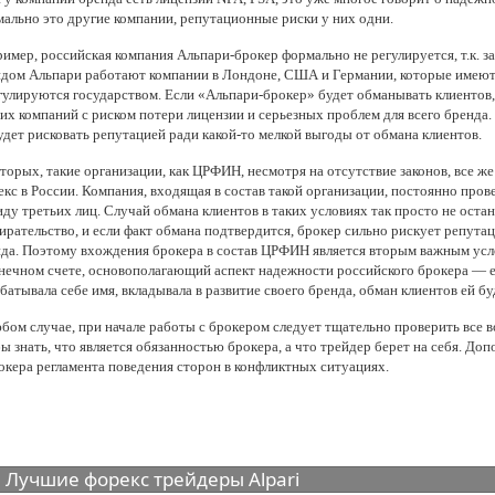
ально это другие компании, репутационные риски у них одни.
имер, российская компания Альпари-брокер формально не регулируется, т.к. за
дом Альпари работают компании в Лондоне, США и Германии, которые имеют 
гулируются государством. Если «Альпари-брокер» будет обманывать клиентов, 
их компаний с риском потери лицензии и серьезных проблем для всего бренда.
удет рисковать репутацией ради какой-то мелкой выгоды от обмана клиентов.
торых, такие организации, как ЦРФИН, несмотря на отсутствие законов, все 
кс в России. Компания, входящая в состав такой организации, постоянно прове
иду третьих лиц. Случай обмана клиентов в таких условиях так просто не оста
ирательство, и если факт обмана подтвердится, брокер сильно рискует репутац
да. Поэтому вхождения брокера в состав ЦРФИН является вторым важным усл
нечном счете, основополагающий аспект надежности российского брокера — е
батывала себе имя, вкладывала в развитие своего бренда, обман клиентов ей б
бом случае, при начале работы с брокером следует тщательно проверить все 
ы знать, что является обязанностью брокера, а что трейдер берет на себя. Д
окера регламента поведения сторон в конфликтных ситуациях.
Лучшие форекс трейдеры Alpari