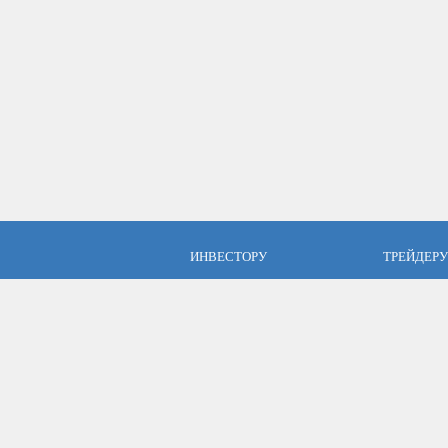
ИНВЕСТОРУ
ТРЕЙДЕРУ
ПАММ инвестиции
Брокер Аль
ПАММ-счета Альпари
Торговые у
Отзывы об Альпари
Открыть сч
Компания Альпари
Стать упр
Бесплатные курсы
Форекс с Альпари