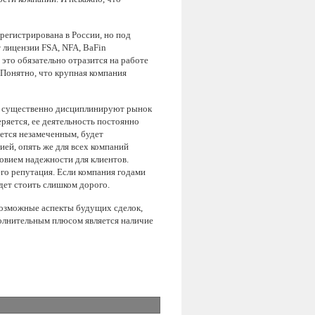
регистрирована в России, но под
лицензии FSA, NFA, BaFin
это обязательно отразится на работе
 Понятно, что крупная компания
же существенно дисциплинируют рынок
ряется, ее деятельность постоянно
нется незамеченным, будет
ией, опять же для всех компаний
овием надежности для клиентов.
го репутация. Если компания годами
удет стоить слишком дорого.
возможные аспекты будущих сделок,
ополнительным плюсом является наличие