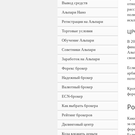
Вывод средств
отно
расс
Альпари Нано
полн
искл
Регистрация на Альпари
ЦР
Торговые условия
Обучение Альпари
В 20
фина
Советники Альпари
Альп
свои
Заработок на Альпари
Если
Форекс брокер
арби
Надежный брокер
поте
Валютный брокер
Кром
форе
ECN-брокер
Ро
Как выбрать брокера
Рейтинг брокеров
Каки
за с
Дилинговый центр
форе
Куда вложить деньги
Если