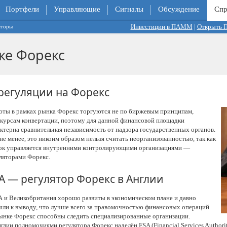
Портфели
Управляющие
Сигналы
Обсуждение
Спр
Инвестиции в ПАММ
|
Открыть
яторы
ке Форекс
регуляции на Форекс
ты в рамках рынка Форекс торгуются не по биржевым принципам,
 курсам конвертации, поэтому для данной финансовой площадки
ктерна сравнительная независимость от надзора государственных органов.
не менее, это никоим образом нельзя считать неорганизованностью, так как
к управляется внутренними контролирующими организациями —
ляторами Форекс.
A — регулятор Форекс в Англии
и Великобритания хорошо развиты в экономическом плане и давно
ли к выводу, что лучше всего за правомочностью финансовых операций
ынке Форекс способны следить специализированные организации.
глии полномочиями регулятора Форекс наделён FSA (Financial Services Author