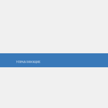
УПРАВЛЯЮЩИЕ
фель?
Кто такой управляющий?
тов
ПАММ управляющие
тфель
Как выбрать управляющего?