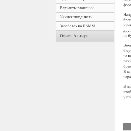
форм
Варианты вложений
Напр
Учимся вкладывать
брен
и ре
Заработок на ПАММ
друг
не б
Офисы Альпари
Во-в
Форе
на в
разб
брен
В ко
нара
В лю
чтоб
у бр