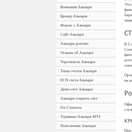
Эта 
Компания Альпари
фина
бирж
Брокер Альпари
защи
Форекс с Альпари
CT
Сайт Альпари
Альпари депозит
В Со
Comi
Отзывы об Альпари
фьюч
аген
Торговля на Альпари
член
Типы счетов Альпари
Орга
ECN счета Альпари
на н
Демо-счет Альпари
Ро
Альпари открыть счет
Офиц
Fix Contracts
служ
Терминал Альпари MT4
КР
Пополнение Альпари
При 