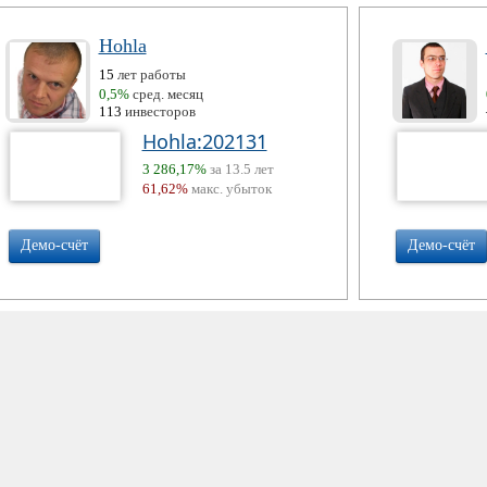
Hohla
15
лет работы
0,5%
сред. месяц
113
инвесторов
Hohla:202131
3 286,17%
за 13.5 лет
61,62%
макс. убыток
Демо-счёт
Демо-счёт