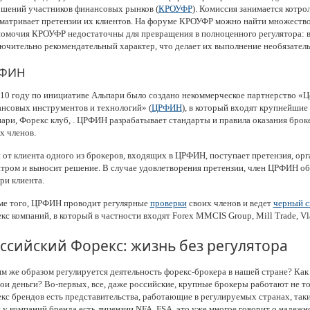
шений участников финансовых рынков (
КРОУФР
). Комиссия занимается котро
матривает претензии их клиентов. На форуме КРОУФР можно найти множество
омочия КРОУФР недостаточны для превращения в полноценного регулятора: в
ючительно рекомендательный характер, что делает их выполнение необязател
ФИН
10 году по инициативе Альпари было создано некоммерческое партнерство «
нсовых инструментов и технологий» (
ЦРФИН
), в который входят крупнейшие
ари, Форекс клуб, . ЦРФИН разрабатывает стандарты и правила оказания брок
х членов.
 от клиента одного из брокеров, входящих в ЦРФИН, поступает претензия, ор
тром и выносит решение. В случае удовлетворения претензии, член ЦРФИН об
ри клиента.
е того, ЦРФИН проводит регулярные
проверки
своих членов и ведет
черный с
кс компаний, в который в частности входят Forex MMCIS Group, Mill Trade, Vl
ссийский Форекс: жизнь без регулятора
м же образом регулируется деятельность форекс-брокера в нашей стране? Как
вои деньги? Во-первых, все, даже российские, крупные брокеры работают не т
кс брендов есть представительства, работающие в регулируемых странах, так
 у компаний бренда есть лицензии NFA, FSA, это уже многое говорит о надежн