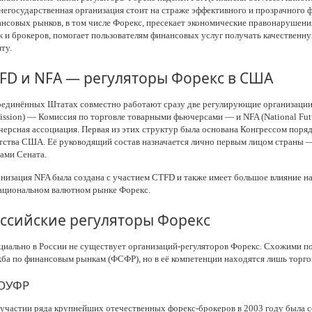
негосударственная организация стоит на страже эффективного и прозрачного
нсовых рынков, в том числе Форекс, пресекает экономические правонарушени
 и брокеров, помогает пользователям финансовых услуг получать качествен
ту.
FD и NFA — регуляторы Форекс в США
единённых Штатах совместно работают сразу две регулирующие организации:
ssion) — Комиссия по торговле товарными фьючерсами — и NFA (National Futu
ерсная ассоциация. Первая из этих структур была основана Конгрессом порядк
тства США. Её руководящий состав назначается лично первым лицом страны 
ами Сената.
низация NFA была создана с участием CTFD и также имеет большое влияние н
ациональном валютном рынке Форекс.
ссийские регуляторы Форекс
иально в России не существует организаций-регуляторов Форекс. Схожими п
ба по финансовым рынкам (ФСФР), но в её компетенции находятся лишь торг
ОУФР
участии ряда крупнейших отечественных форекс-брокеров в 2003 году была 