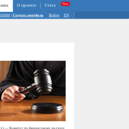
авка
О проекте
Стата
 ПАММ
|
Создать портфель
Войти
EN
ity) — Комитет по финансовому надзору.