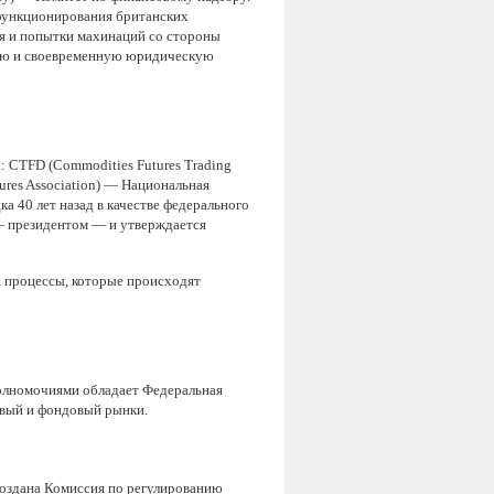
 функционирования британских
я и попытки махинаций со стороны
ную и своевременную юридическую
 CTFD (Commodities Futures Trading
res Association) — Национальная
а 40 лет назад в качестве федерального
— президентом — и утверждается
а процессы, которые происходят
олномочиями обладает Федеральная
овый и фондовый рынки.
создана Комиссия по регулированию