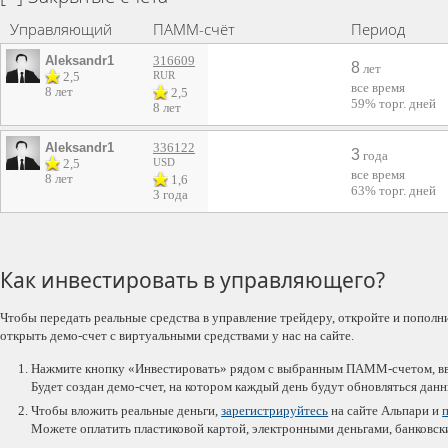
Управляющий
ПАММ-счёт
Период
Aleksandr1
316609
8
лет
2,5
RUR
все время
8 лет
2,5
59%
торг. дней
8 лет
Aleksandr1
336122
3
года
2,5
USD
все время
8 лет
1,6
63%
торг. дней
3 года
Как инвестировать в управляющего?
Чтобы передать реальные средства в управление трейдеру, откройте и пополн
открыть демо-счет с виртуальными средствами у нас на сайте.
Нажмите кнопку «Инвестировать» рядом с выбранным ПАММ-счетом, вве
Будет создан демо-счет, на котором каждый день будут обновляться дан
Чтобы вложить реальные деньги,
зарегистрируйтесь
на сайте Альпари и
Можете оплатить пластиковой картой, электронными деньгами, банковс