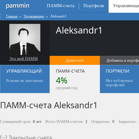
ПАММ-счета
Портфели
Управляющи
Главная
→
Управляющие
→
Aleksandr1
Aleksandr1
Это мой ПАММ
Демо-счёт
Добавить в портф
0
УПРАВЛЯЮЩИЙ
ПАММ-СЧЕТА
ПОРТФЕЛИ
4%
Резюме не заполнено
Нет публичных
портфелей
средний год
ПАММ-счета Aleksandr1
Суммарный срок:
8 лет
Всего ПАММ-счетов:
2
Открытых:
0
Закрытых:
Закрытые счета