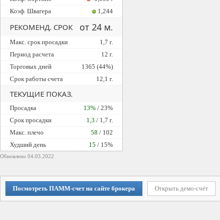
Коэф. Швагера
1,244
от 24 м.
РЕКОМЕНД. СРОК
Макс. срок просадки
1,7 г.
Период расчета
12 г.
Торговых дней
1365 (44%)
Срок работы счета
12,1 г.
ТЕКУЩИЕ ПОКАЗ.
Просадка
13%
/ 23%
Cрок просадки
1,3
/ 1,7 г.
Макс. плечо
58
/ 102
Худший день
15
/ 15%
Обновлено 04.03.2022
Посмотреть ПАММ-счет на сайте брокера
Открыть демо-счёт