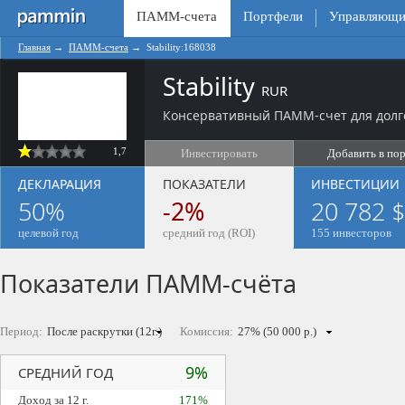
ПАММ-счета
Портфели
Управляющи
Главная
→
ПАММ-счета
→
Stability:168038
Stability
RUR
Консервативный ПАММ-счет для долг
1,7
Инвестировать
Добавить в по
ДЕКЛАРАЦИЯ
ПОКАЗАТЕЛИ
ИНВЕСТИЦИИ
50%
-2%
20 782 $
целевой год
средний год (ROI)
155 инвесторов
Показатели ПАММ-счёта
Период:
Комиссия:
9%
СРЕДНИЙ ГОД
Доход за 12 г.
171%