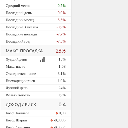
Средний месяц
0,7%
Последний день
-0,9%
Последний месяц
-5,5%
Последние 3 месяца
-8,9%
Последние полгода
-7,7%
Последний год
-7,5%
23%
МАКС. ПРОСАДКА
Худший день
15%
Макс. плечо
1:58
Станд. отклонение
3,1%
Нисходящий риск
1,9%
Лучший день
24%
Волатильность
0,9%
0,4
ДОХОД / РИСК
Коэф. Калмара
0,03
Коэф. Шарпа
-0,0335
Коэф. Сортино
-0,0554