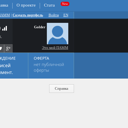
авка
О проекте
Стата
 ПАММ
|
Создать портфель
Войти
EN
Golder
.
Это мой ПАММ
ЖДЕНИЕ
ОФЕРТА
нет публичной
исей
оферты
мент.
Справка