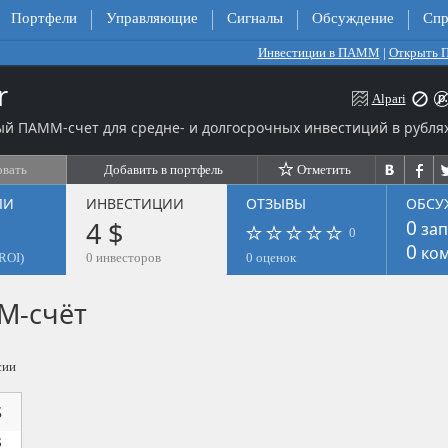
Портфели
Управляющие
Сигналы
Обсуждение
Спр
Инвестиции в ПАММ
|
Открыть
r
Alpari
й ПАММ-счет для средне- и долгосрочных инвестиций в рублях
овать
Добавить в портфель
Отметить
ЛИ
ИНВЕСТИЦИИ
ОТЗЫВЫ
ОБСУ
4 $
0
зап
0
0
ком
ROI)
0 инвесторов
0 оценок
М-счёт
сии
$
$