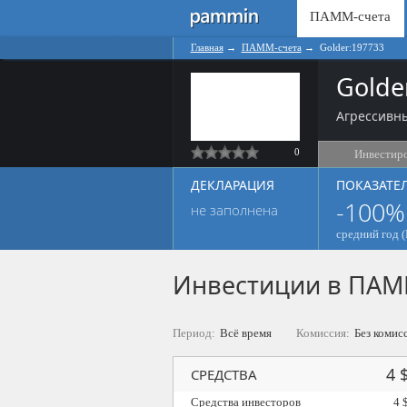
ПАММ-счета
Главная
→
ПАММ-счета
→
Golder:197733
Golde
Агрессивны
0
Инвестир
ДЕКЛАРАЦИЯ
ПОКАЗАТЕ
-100%
не заполнена
средний год (
Инвестиции в ПАМ
Период:
Всё время
Комиссия:
Без комис
4 
СРЕДСТВА
Средства инвесторов
4 