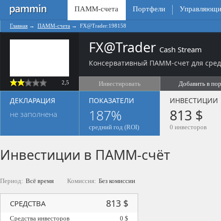
ПАММ-счета
Портфели
Управляющи
Главная
→
ПАММ-счета
→
FX@Trader:198158
FX@Trader
Cash Stream
Консервативный ПАММ-счет для средн
2,5
Инвестировать
Добавить в по
ДЕКЛАРАЦИЯ
ПОКАЗАТЕЛИ
ИНВЕСТИЦИИ
187%
813 $
не заполнена
средний год (ROI)
0 инвесторов
Инвестиции в ПАММ-счёт
Период:
Всё время
Комиссия:
Без комиссии
813 $
СРЕДСТВА
Средства инвесторов
0 $