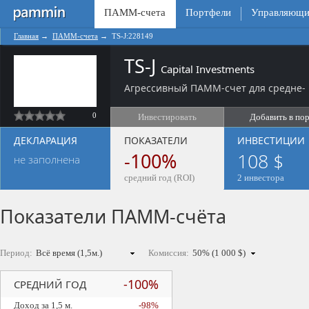
ПАММ-счета
Портфели
Управляющи
Главная
→
ПАММ-счета
→
TS-J:228149
TS-J
Capital Investments
Агрессивный ПАММ-счет для средне- 
0
Инвестировать
Добавить в по
ДЕКЛАРАЦИЯ
ПОКАЗАТЕЛИ
ИНВЕСТИЦИИ
-100%
108 $
не заполнена
средний год (ROI)
2 инвестора
Показатели ПАММ-счёта
Период:
Комиссия:
-100%
СРЕДНИЙ ГОД
Доход за 1,5 м.
-98%