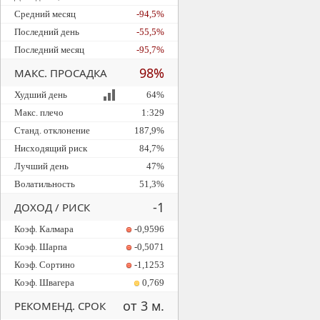
Средний месяц
-94,5%
Последний день
-55,5%
Последний месяц
-95,7%
98%
МАКС. ПРОСАДКА
Худший день
64%
Макс. плечо
1:329
Станд. отклонение
187,9%
Нисходящий риск
84,7%
Лучший день
47%
Волатильность
51,3%
-1
ДОХОД / РИСК
Коэф. Калмара
-0,9596
Коэф. Шарпа
-0,5071
Коэф. Сортино
-1,1253
Коэф. Швагера
0,769
от 3 м.
РЕКОМЕНД. СРОК