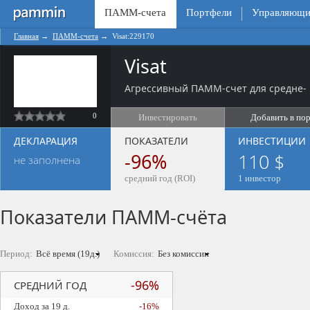
ПАММ-счета
Портфели
Управляющи
Главная
→
ПАММ-счета
→
Visat:229170
Visat
Агрессивный ПАММ-счет для средне- 
0
Инвестировать
Добавить в по
ДЕКЛАРАЦИЯ
ПОКАЗАТЕЛИ
ИНВЕСТИЦИИ
-96%
110 $
не заполнена
средний год (ROI)
1 инвестор
Показатели ПАММ-счёта
Период:
Комиссия:
-96%
СРЕДНИЙ ГОД
Доход за 19 д.
-16%