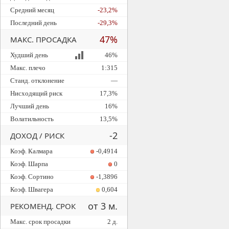
Средний месяц
-23,2%
Последний день
-29,3%
47%
МАКС. ПРОСАДКА
Худший день
46%
Макс. плечо
1:315
Станд. отклонение
—
Нисходящий риск
17,3%
Лучший день
16%
Волатильность
13,5%
-2
ДОХОД / РИСК
Коэф. Калмара
-0,4914
Коэф. Шарпа
0
Коэф. Сортино
-1,3896
Коэф. Швагера
0,604
от 3 м.
РЕКОМЕНД. СРОК
Макс. срок просадки
2 д.