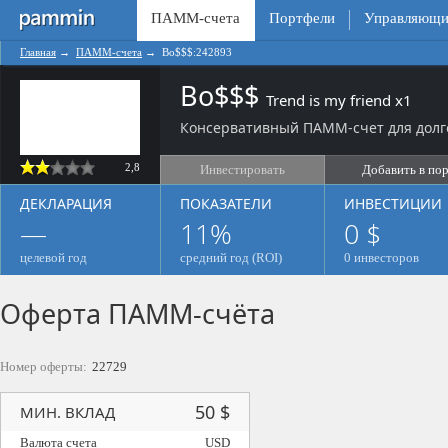
ПАММ-счета
Портфели
Управляющи
Главная
→
ПАММ-счета
→
Bo$$$:242893
Bo$$$
Trend is my friend x1
Консервативный ПАММ-счет для долг
2,8
Инвестировать
Добавить в по
ДЕКЛАРАЦИЯ
ПОКАЗАТЕЛИ
ИНВЕСТИЦИИ
—
11%
0 $
целевой год
средний год (ROI)
0 инвесторов
Оферта ПАММ-счёта
Номер оферты:
22729
50 $
МИН. ВКЛАД
Валюта счета
USD