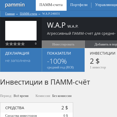
ПАММ-счета
Портфели
Управляющи
Главная
→
ПАММ-счета
→
W.A.P:246031
W.A.P
W.A.P.
Агрессивный ПАММ-счет для средне- 
0
Инвестировать
Добавить в по
ДЕКЛАРАЦИЯ
ПОКАЗАТЕЛИ
ИНВЕСТИЦИИ
-100%
2 $
не заполнена
средний год (ROI)
1 инвестор
Инвестиции в ПАММ-счёт
Период:
Всё время
Комиссия:
Без комиссии
2 $
СРЕДСТВА
Средства инвесторов
0 $