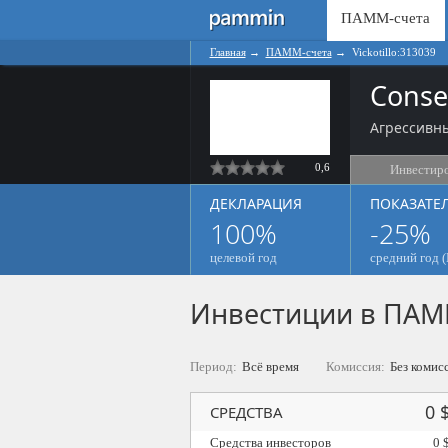
ПАММ-счета
Главная
→
ПАММ-счета
→
Vickotillo:313039
Conse
Агрессивн
0,6
Инвестир
ДЕКЛАРАЦИЯ
ПОКАЗАТЕ
100%
-25%
целевой год
средний год (
Инвестиции в ПАМ
Период:
Всё время
Комиссия:
Без комис
0 
СРЕДСТВА
Средства инвесторов
0 