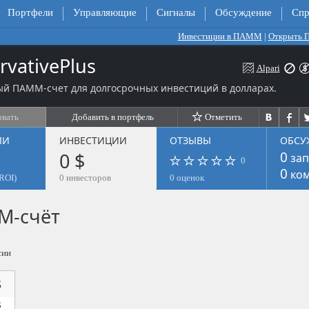
Портфели
Управляющие
Сигналы
Обсуждение
Спр
Инвестиции в ПАММ
|
Открыть
rvativePlus
Alpari
ый ПАММ-счет для долгосрочных инвестиций в долларах.
овать
Добавить в портфель
Отметить
ЛИ
ИНВЕСТИЦИИ
ОТЗЫВЫ
ОБСУ
0 $
0
зап
0
0
ком
ROI)
0 инвесторов
0 оценок
М-счёт
сии
$
$