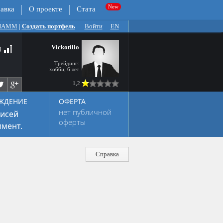
авка
О проекте
Стата
 ПАММ
|
Создать портфель
Войти
EN
Vickotillo
Трейдинг:
хобби, 6 лет
1,2
ЖДЕНИЕ
ОФЕРТА
нет публичной
исей
оферты
мент.
Справка