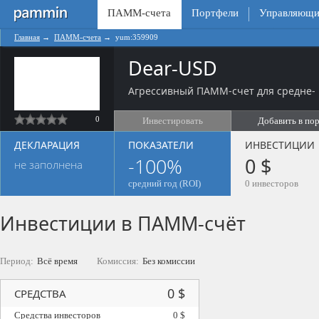
ПАММ-счета
Портфели
Управляющи
Главная
→
ПАММ-счета
→
yum:359909
Dear-USD
Агрессивный ПАММ-счет для средне- 
0
Инвестировать
Добавить в по
ДЕКЛАРАЦИЯ
ПОКАЗАТЕЛИ
ИНВЕСТИЦИИ
-100%
0 $
не заполнена
средний год (ROI)
0 инвесторов
Инвестиции в ПАММ-счёт
Период:
Всё время
Комиссия:
Без комиссии
0 $
СРЕДСТВА
Средства инвесторов
0 $