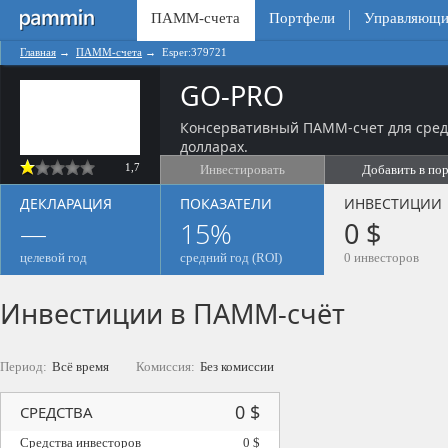
ПАММ-счета
Портфели
Управляющи
Главная
→
ПАММ-счета
→
Esper:379721
GO-PRO
Консервативный ПАММ-счет для сред
долларах.
1,7
Инвестировать
Добавить в по
ДЕКЛАРАЦИЯ
ПОКАЗАТЕЛИ
ИНВЕСТИЦИИ
—
15%
0 $
целевой год
средний год (ROI)
0 инвесторов
Инвестиции в ПАММ-счёт
Период:
Всё время
Комиссия:
Без комиссии
0 $
СРЕДСТВА
Средства инвесторов
0 $