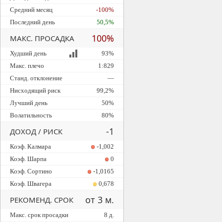
Средний месяц
-100%
Последний день
50,5%
100%
МАКС. ПРОСАДКА
Худший день
93%
Макс. плечо
1:829
Станд. отклонение
—
Нисходящий риск
99,2%
Лучший день
50%
Волатильность
80%
-1
ДОХОД / РИСК
Коэф. Калмара
-1,002
Коэф. Шарпа
0
Коэф. Сортино
-1,0165
Коэф. Швагера
0,678
от 3 м.
РЕКОМЕНД. СРОК
Макс. срок просадки
8 д.