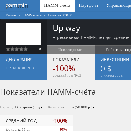
ПАММ-счета
Портфели
Управляющи
Главная
→
ПАММ-счета
→
Agneshka:383880
Up way
Агрессивный ПАММ-счет для средне- 
0
Инвестировать
Добавить в по
ДЕКЛАРАЦИЯ
ПОКАЗАТЕЛИ
ИНВЕСТИЦИИ
-100%
0 $
не заполнена
средний год (ROI)
0 инвесторов
Показатели ПАММ-счёта
Период:
Комиссия:
-100%
СРЕДНИЙ ГОД
Доход за 11 д.
-98%