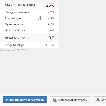
25%
МАКС. ПРОСАДКА
Станд. отклонение
2,7%
Худший день
2,3%
Лучший день
4,2%
Волатильность
0,4%
-0,2
ДОХОД / РИСК
Коэф. Калмара
-0,0137
Обновлено 06.08.2026
Инвестировать в портфель
Копировать портфель
Обс