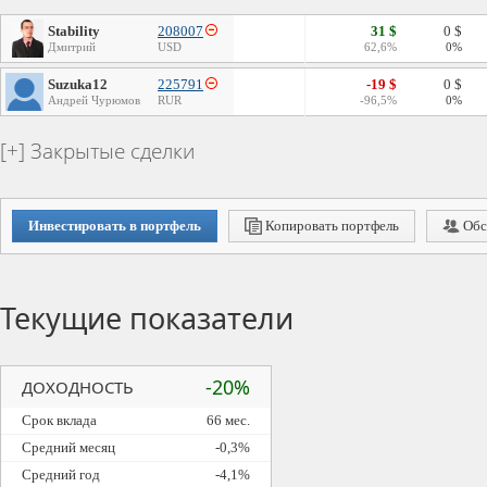
Stability
208007
31 $
0 $
Дмитрий
USD
62,6%
0%
Suzuka12
225791
-19 $
0 $
Андрей Чурюмов
RUR
-96,5%
0%
Закрытые сделки
Инвестировать в портфель
Копировать портфель
Обс
Текущие показатели
-20%
ДОХОДНОСТЬ
Срок вклада
66 мес.
Средний месяц
-0,3%
Средний год
-4,1%