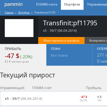
ПАММ-счета
Портфели
Управляющи
Главная
→
Портфели
→
Transfinit:pf11795
Transfinit:pf11795
x5 - 39/7 (06.04.2014)
Инвестировать в портфель
Копировать 
ПРИБЫЛЬ
ПЛАН
ОПЕР
-47 $
271
Без плана
п
(-20%)
0
зая
82 $ чистые ср-ва
Текущий прирост
Управляющий
ПАММ-счёт
Прибыль
-47 $
0 $
x5 - 39/7
(06.04.2014)
-20,2%
0%