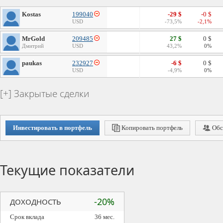
Kostas
199040
-29 $
-0 $
USD
-73,5%
-2,1%
MrGold
209485
27 $
0 $
Дмитрий
USD
43,2%
0%
paukas
232927
-6 $
0 $
USD
-4,9%
0%
Закрытые сделки
Инвестировать в портфель
Копировать портфель
Обс
Текущие показатели
-20%
ДОХОДНОСТЬ
Срок вклада
36 мес.