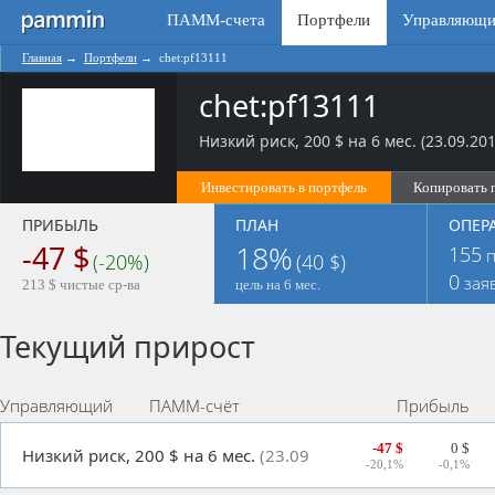
ПАММ-счета
Портфели
Управляющи
Главная
→
Портфели
→
chet:pf13111
chet:pf13111
Низкий риск, 200 $ на 6 мес. (23.09.201
Инвестировать в портфель
Копировать 
ПРИБЫЛЬ
ПЛАН
ОПЕР
-47 $
18%
155
п
(-20%)
(40 $)
0
зая
213 $ чистые ср-ва
цель на 6 мес.
Текущий прирост
Управляющий
ПАММ-счёт
Прибыль
-47 $
0 $
Низкий риск, 200 $ на 6 мес.
(23.09.2014)
-20,1%
-0,1%