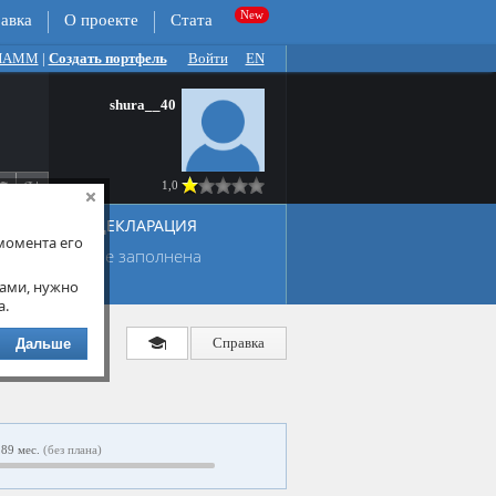
авка
О проекте
Стата
 ПАММ
|
Создать портфель
Войти
EN
shura__40
1,0
ДЕКЛАРАЦИЯ
момента его
не заполнена
ами, нужно
а.
Справка
Дальше
89 мес.
(без плана)