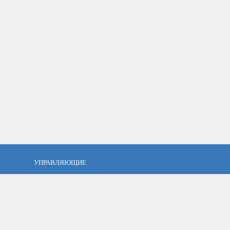
УПРАВЛЯЮЩИЕ
фель?
Кто такой управляющий?
тов
ПАММ управляющие
тфель
Как выбрать управляющего?