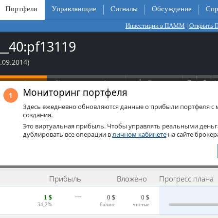
Портфели
Управляющие
Сигналы
Обсуждение
Спр
Инвестиции в ПАММ
|
Открыть
__40:pf13119
4.09.2014)
ь в портфель
Копировать портфель
Следить
Мониторинг портфеля
1
ОПЕРАЦИИ
ОБСУЖДЕНИЕ
Здесь ежедневно обновляются данные о прибыли портфеля с 
91
0
лана
проведено
записей
создания.
0
0
заявлено
коммент.
Это виртуальная прибыль. Чтобы управлять реальными деньг
дублировать все операции в
личном кабинете
на сайте брокер
Прибыль
Вложено
Прогресс плана
—
1 $
0 $
0 $
34,2%
баланс
чистые