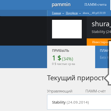
ПАММ-счета
Главная
→
Портфели
→
shura__40:pf13119
shura
Stability (2
Инвестироват
ПРИБЫЛЬ
ПЛАН
1 $
Без п
(34%)
0 $ чистые ср-ва
Текущий прирост
Управляющий
ПАММ-счёт
Stability
(24.09.2014)