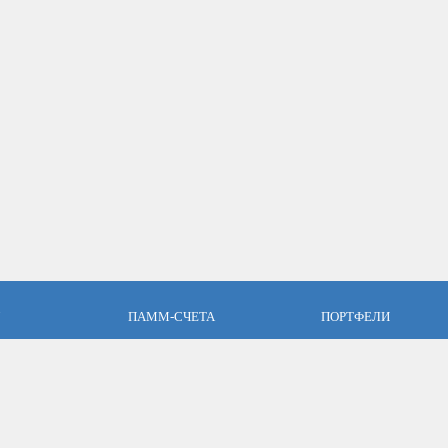
ПАММ-СЧЕТА
ПОРТФЕЛИ
пари
Что такое ПАММ-счет?
Что такое ПАММ порт
словия
Рейтинг ПАММ-счетов
Портфели ПАММ-сче
ет
Как выбрать в ПАММ-счет?
Составить ПАММ пор
авляющим
Отзывы о ПАММ-счетах