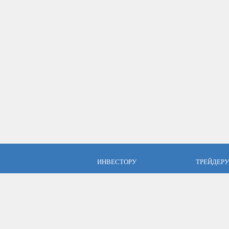
ИНВЕСТОРУ
ТРЕЙДЕРУ
ПАММ инвестиции
Брокер Аль
ПАММ-счета Альпари
Торговые у
Отзывы об Альпари
Открыть сч
Компания Альпари
Стать упр