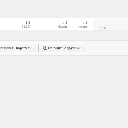
—
1 $
0 $
0 $
34,2%
баланс
чистые
-23%
пировать портфель
Обсудить с другими