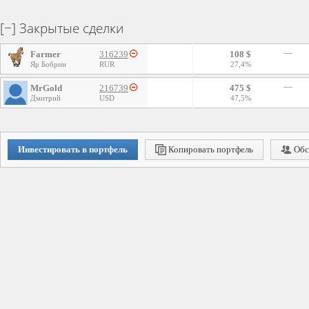
Закрытые сделки
—
Farmer
316239
108 $
Яр Бобрин
RUR
27,4%
—
MrGold
216739
475 $
Дмитрий
USD
47,5%
Инвестировать в портфель
Копировать портфель
Обс