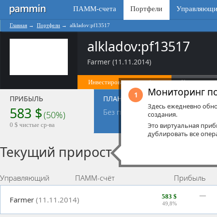
ПАММ-счета
Портфели
Управляющи
Главная
→
Портфели
→
alkladov:pf13517
alkladov:pf13517
Farmer (11.11.2014)
Инвестировать в портфель
Копировать 
Мониторинг п
1
ПРИБЫЛЬ
ПЛАН
ОПЕР
Здесь ежедневно обно
583 $
34
Без плана
пр
(50%)
создания.
0
зая
0 $ чистые ср-ва
Это виртуальная при
дублировать все опер
Текущий прирост
Управляющий
ПАММ-счёт
Прибыль
—
583 $
Farmer
(11.11.2014)
49,8%