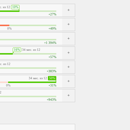
с. из 12
10%
+27%
0%
+49%
+1 394%
16%
34 мес. из 12
+57%
. из 12
+383%
34 мес. из 12
50%
0%
+31%
2
+943%