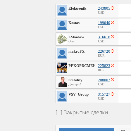
Elektronik
243805
USD
Kostas
199040
USD
LShadow
316616
Олег
USD
makroFX
226720
EUR
PEKOPDCMEH
225823
RUR
Stability
208007
Дмитрий
USD
VSV_Group
315727
USD
Закрытые сделки