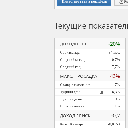
Инвестировать в портфель
Ко
Текущие показател
-20%
ДОХОДНОСТЬ
Срок вклада
34 мес.
Средний месяц
-0,7%
Средний год
-7,7%
43%
МАКС. ПРОСАДКА
Станд. отклонение
7%
Худший день
6,3%
Лучший день
9%
Волатильность
1%
-0,2
ДОХОД / РИСК
Коэф. Калмара
-0,0153