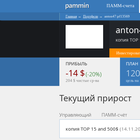
ПАММ-счета
Главная
→
Портфели
→
anton47:pf13569
anton
копия TOP 1
Инвестироват
ПРИБЫЛЬ
ПЛАН
-14 $
12
(-20%)
204 $ чистые ср-ва
цель на 
Текущий прирост
Управляющий
ПАММ-счёт
копия TOP 15 and 500$
(14.11.2