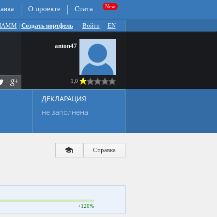
авка
О проекте
Стата
 ПАММ
|
Создать портфель
Войти
EN
anton47
1,0
ДЕКЛАРАЦИЯ
не заполнена
Справка
+120%