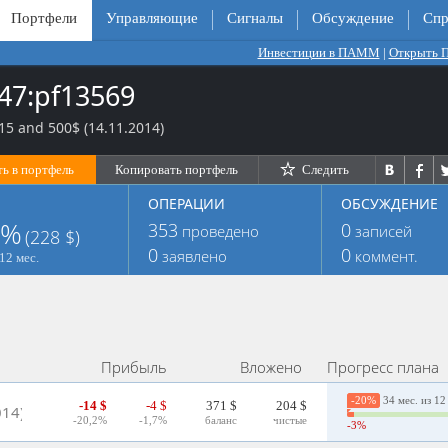
Портфели
Управляющие
Сигналы
Обсуждение
Спр
Инвестиции в ПАММ
|
Открыть
47:pf13569
5 and 500$ (14.11.2014)
ь в портфель
Копировать портфель
Следить
ОПЕРАЦИИ
ОБСУЖДЕНИЕ
0%
353
0
проведено
записей
(228 $)
0
0
заявлено
коммент.
12 мес.
Прибыль
Вложено
Прогресс плана
-20%
34 мес. из 12
-14 $
-4 $
371 $
204 $
014)
-20,2%
-1,7%
баланс
чистые
-3%