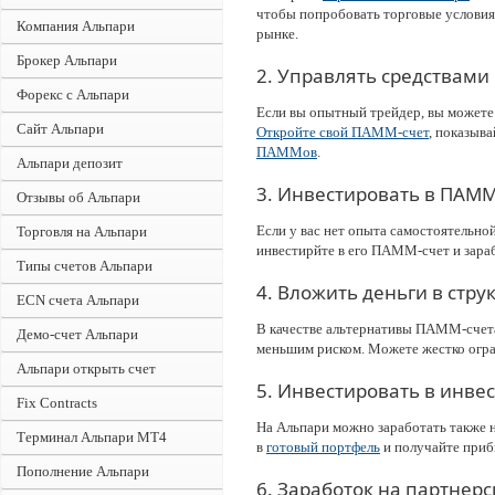
чтобы попробовать торговые условия 
Компания Альпари
рынке.
Брокер Альпари
2. Управлять средствами
Форекс с Альпари
Если вы опытный трейдер, вы можете
Сайт Альпари
Откройте свой ПАММ-счет
, показыв
ПАММов
.
Альпари депозит
3. Инвестировать в ПАММ
Отзывы об Альпари
Если у вас нет опыта самостоятельно
Торговля на Альпари
инвестирйте в его ПАММ-счет и зараб
Типы счетов Альпари
4. Вложить деньги в стр
ECN счета Альпари
В качестве альтернативы ПАММ-счет
Демо-счет Альпари
меньшим риском. Можете жестко огра
Альпари открыть счет
5. Инвестировать в инв
Fix Contracts
На Альпари можно заработать также н
Терминал Альпари MT4
в
готовый портфель
и получайте прибы
Пополнение Альпари
6. Заработок на партнер