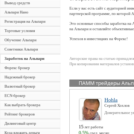
Вывод средств
Если у вас есть сайт с аудиторией ин
Альпари Нано
партнерской программе, по которой А
Регистрация на Альпари
Это основные способы заработка на А
на Альпари и оставляйте объективны
Торговые условия
Успехов в инвестициях на Форекс!
Обучение Альпари
Советники Альпари
Заработок на Альпари
Авторские права на статью принадле
При копировании материалов установк
Форекс брокер
Надежный брокер
ПАММ трейдеры Аль
Валютный брокер
ECN-брокер
Hohla
Как выбрать брокера
Сергей
Хохлов
Доверительное у
Рейтинг брокеров
Дилинговый центр
15
лет работы
0,5%
Куда вложить деньги
сред. месяц