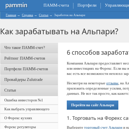
ПАММ-счета
Портфели
Управляющи
Главная
→
Справка
→
Статьи
→
Заработок на Альпари
Как зарабатывать на Альпари?
Что такое ПАММ-счет?
6 способов заработа
Рейтинг ПАММ-счетов
Компания Альпари предоставляет неск
или инвестициях на Форекс. Если вы
Портфели ПАММ-счетов
вас есть все возможности неплохо зар
Провайдеры Zulutrade
Несмотря на некоторые
отзывы
, на А
приложить определенные усилия, пот
Статьи
данных. Не все так просто, как кажет
Ошибка инвесторов №1
Перейти на сайт Альпари
Как выбрать управляющего
1. Торговать на Форекс с
О Форекс кухнях
Форекс регуляторы
Выберите
торговый счет Альпари
и н