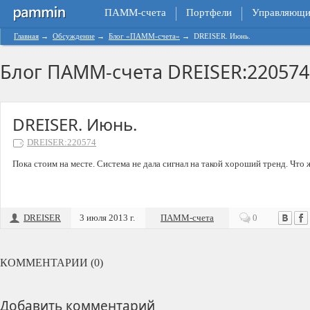
ПАММ-счета
Портфели
Управляющи
Главная
→
Обсуждение
→
Блог «ПАММ-счета»
→
DREISER. Июнь.
Блог ПАММ-счета DREISER:220574 
DREISER. Июнь.
DREISER:220574
Пока стоим на месте. Система не дала сигнал на такой хороший тренд. Что 
DREISER
3 июля 2013 г.
ПАММ-счета
0
КОММЕНТАРИИ (0)
Добавить комментарий