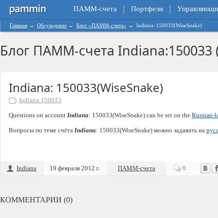
ПАММ-счета
Портфели
Управляющи
Главная
→
Обсуждение
→
Блог «ПАММ-счета»
→
Indiana: 150033(WiseSnake)
Блог ПАММ-счета Indiana:150033 (
Indiana: 150033(WiseSnake)
Indiana:150033
Questions on account
Indiana
: 150033(WiseSnake) can be set on the
Russian-
Вопросы по теме счёта
Indiana
: 150033(WiseSnake) можно задавать на
рус
Indiana
19 февраля 2012 г.
ПАММ-счета
0
КОММЕНТАРИИ (0)