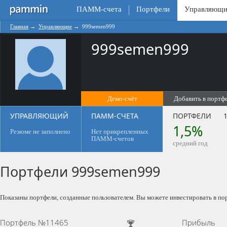
ПАММ-счета
Портфели
Управляющи
Главная
→
Управляющие
→
999semen999
999semen999
Демо-счёт
Добавить в портф
0
УПРАВЛЯЮЩИЙ
ПАММ-СЧЕТА
ПОРТФЕЛИ
1
1,5%
Резюме не заполнено
Нет прикрепленных
ПАММ-счетов
средний год
Портфели 999semen999
Показаны портфели, созданные пользователем. Вы можете инвестировать в по
Портфель №11465
Прибыль