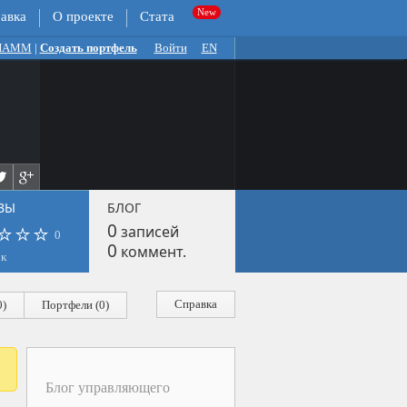
авка
О проекте
Стата
 ПАММ
|
Создать портфель
Войти
EN
ВЫ
БЛОГ
0
записей
0
0
коммент.
ок
Справка
)
Портфели (0)
Блог управляющего