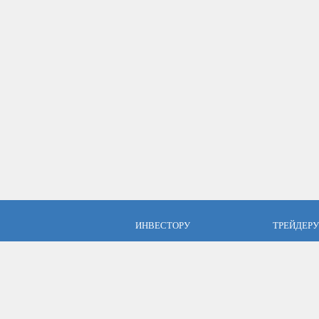
ИНВЕСТОРУ
ТРЕЙДЕРУ
ПАММ инвестиции
Брокер Аль
ПАММ-счета Альпари
Торговые у
Отзывы об Альпари
Открыть сч
Компания Альпари
Стать упр