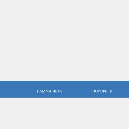
ПАММ-СЧЕТА
ПОРТФЕЛИ
пари
Что такое ПАММ-счет?
Что такое ПАММ порт
словия
Рейтинг ПАММ-счетов
Портфели ПАММ-сче
ет
Как выбрать в ПАММ-счет?
Составить ПАММ пор
авляющим
Отзывы о ПАММ-счетах