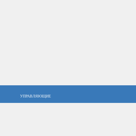
УПРАВЛЯЮЩИЕ
фель?
Кто такой управляющий?
тов
ПАММ управляющие
тфель
Как выбрать управляющего?