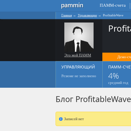
ПАММ-счета
Главная
→
Управляющие
→
ProfitableWave
Profi
Это мой ПАММ
Демо-сч
УПРАВЛЯЮЩИЙ
ПАММ-СЧЕ
4%
Резюме не заполнено
средний год
Блог ProfitableWave
Записей нет