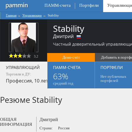
ПАММ-счета
Портфели
Управляющи
Главная
→
Управляющие
→
Stability
Stability
Дмитрий
Частный доверительный управляющий
3,2
Демо-счёт
Добавить в портф
0
УПРАВЛЯЮЩИЙ
ПАММ-СЧЕТА
ПОРТФЕЛИ
63%
Торговля и ДУ:
Нет публичных
Профессия, 10 лет
портфелей
средний год
Резюме Stability
ОБЩАЯ
Дмитрий
ИНФОРМАЦИЯ
Страна:
Россия