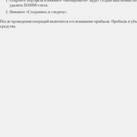
Откройте портфель и нажмите «Копировать». Будет создан ваш новый п
удалить ПАММ-счета.
Нажмите «Сохранить и следить».
После проведения операций включится отслеживание прибыли. Прибыль и убы
средства.