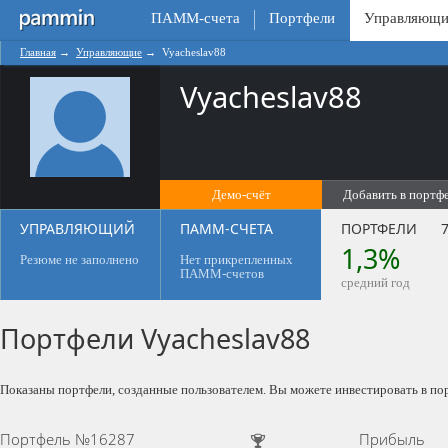
ПАММ-счета
Портфели
Управляющи
Главная
→
Управляющие
→
Vyacheslav88
Vyacheslav88
Демо-счёт
Добавить в портф
0
УПРАВЛЯЮЩИЙ
ПАММ-СЧЕТА
ПОРТФЕЛИ
7
1,3%
Резюме не заполнено
Нет прикрепленных
ПАММ-счетов
средний год
Портфели Vyacheslav88
Показаны портфели, созданные пользователем. Вы можете инвестировать в по
Портфель №16287
Прибыль