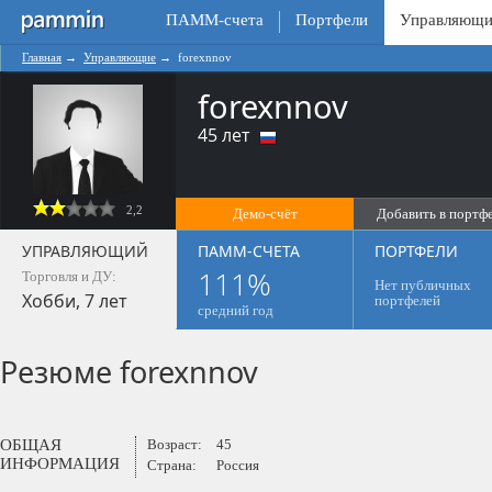
ПАММ-счета
Портфели
Управляющи
Главная
→
Управляющие
→
forexnnov
forexnnov
45 лет
2,2
Демо-счёт
Добавить в портф
0
УПРАВЛЯЮЩИЙ
ПАММ-СЧЕТА
ПОРТФЕЛИ
111%
Торговля и ДУ:
Нет публичных
Хобби, 7 лет
портфелей
средний год
Резюме forexnnov
ОБЩАЯ
Возраст:
45
ИНФОРМАЦИЯ
Страна:
Россия