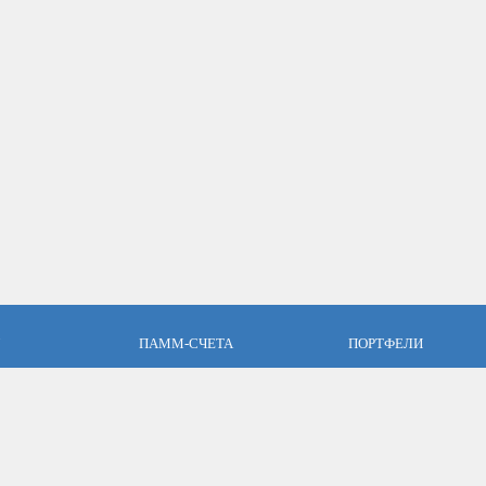
ПАММ-СЧЕТА
ПОРТФЕЛИ
пари
Что такое ПАММ-счет?
Что такое ПАММ порт
словия
Рейтинг ПАММ-счетов
Портфели ПАММ-сче
ет
Как выбрать в ПАММ-счет?
Составить ПАММ пор
авляющим
Отзывы о ПАММ-счетах