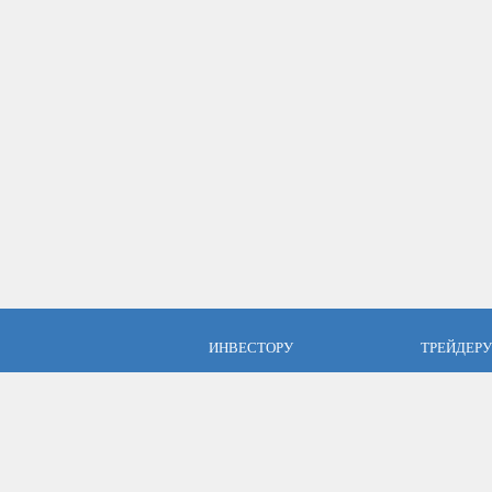
ИНВЕСТОРУ
ТРЕЙДЕРУ
ПАММ инвестиции
Брокер Аль
ПАММ-счета Альпари
Торговые у
Отзывы об Альпари
Открыть сч
Компания Альпари
Стать упр