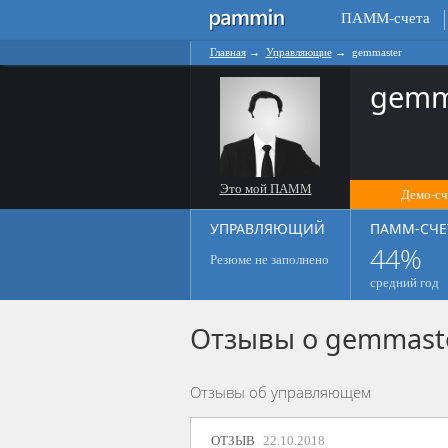
ПАММ-счета
Главная
→
Управляющие
→
gemmaster
gemm
Это мой ПАММ
Демо-сч
УПРАВЛЯЮЩИЙ
ПАММ-СЧЕ
44%
Резюме не заполнено
средний год
Отзывы о gemmast
Отзывы об управляющем
ОТЗЫВ
22.10.2018