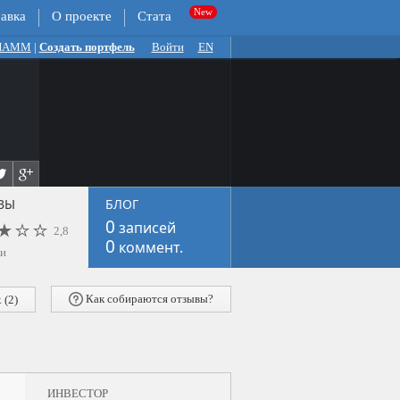
авка
О проекте
Стата
 ПАММ
|
Создать портфель
Войти
EN
ВЫ
БЛОГ
0
записей
2,8
0
коммент.
ки
Как собираются отзывы?
(2)
ИНВЕСТОР