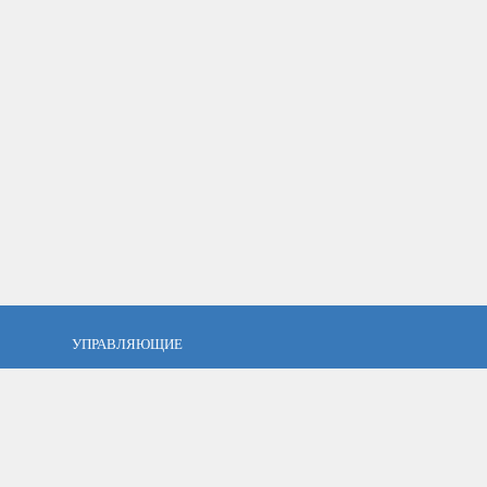
УПРАВЛЯЮЩИЕ
фель?
Кто такой управляющий?
тов
ПАММ управляющие
тфель
Как выбрать управляющего?