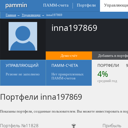
ПАММ-счета
Портфели
Управляющи
Главная
→
Управляющие
→
inna197869
inna197869
Демо-счёт
Добавить в портф
0
УПРАВЛЯЮЩИЙ
ПАММ-СЧЕТА
ПОРТФЕЛИ
9
4%
Резюме не заполнено
Нет прикрепленных
ПАММ-счетов
средний год
Портфели inna197869
Показаны портфели, созданные пользователем. Вы можете инвестировать в по
Портфель №11828
Прибыль