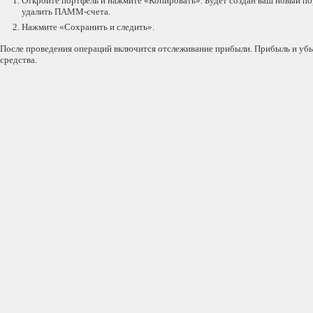
Откройте портфель и нажмите «Копировать». Будет создан ваш новый п
удалить ПАММ-счета.
Нажмите «Сохранить и следить».
После проведения операций включится отслеживание прибыли. Прибыль и убы
средства.