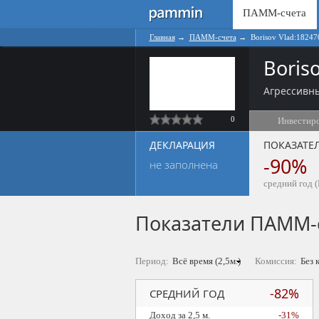
ПАММ-счета
Главная
→
ПАММ-счета
→
Borisov Vlad:18247
Boris
Агрессивны
0
Инвестир
ДЕКЛАРАЦИЯ
ПОКАЗАТЕ
-90%
не заполнена
средний год (
Показатели ПАММ-
Период:
Комиссия:
-82%
СРЕДНИЙ ГОД
Доход за 2,5 м.
-31%