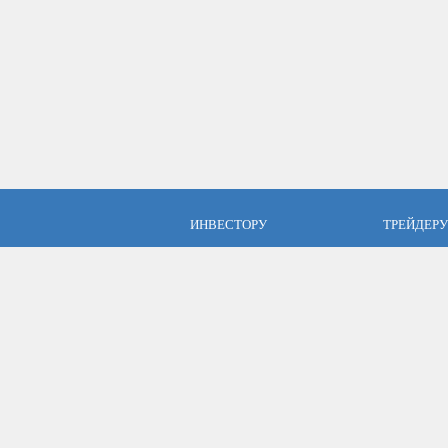
ИНВЕСТОРУ
ТРЕЙДЕРУ
ПАММ инвестиции
Брокер Аль
ПАММ-счета Альпари
Торговые у
Отзывы об Альпари
Открыть сч
Компания Альпари
Стать упр
Бесплатные курсы
Форекс с Альпари
©2010-2026
Pammin – ПАММ-счета