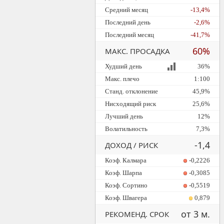
Средний месяц
-13,4%
Последний день
-2,6%
Последний месяц
-41,7%
60%
МАКС. ПРОСАДКА
Худший день
36%
Макс. плечо
1:100
Станд. отклонение
45,9%
Нисходящий риск
25,6%
Лучший день
12%
Волатильность
7,3%
-1,4
ДОХОД / РИСК
Коэф. Калмара
-0,2226
Коэф. Шарпа
-0,3085
Коэф. Сортино
-0,5519
Коэф. Швагера
0,879
от 3 м.
РЕКОМЕНД. СРОК