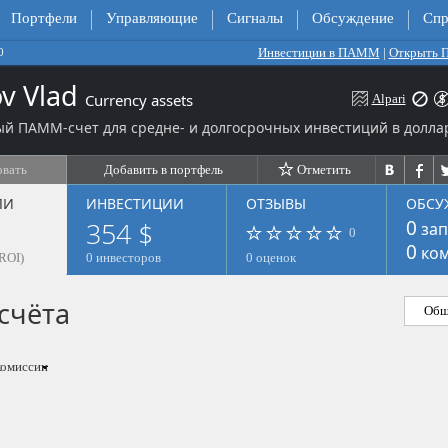
Портфели
Управляющие
Сигналы
Обсуждение
Спр
Инвестиции в ПАММ
|
Открыть
0
ov Vlad
Currency assets
Alpari
й ПАММ-счет для средне- и долгосрочных инвестиций в долла
овать
Добавить в портфель
Отметить
ЛИ
ИНВЕСТИЦИИ
ОТЗЫВЫ
ОБСУ
354 $
0
зап
0
0
ком
ROI)
0 инвесторов
0 оценок
счёта
Общ