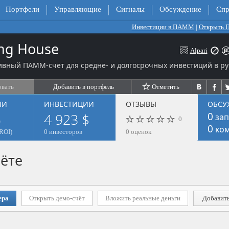
Портфели
Управляющие
Сигналы
Обсуждение
Спр
Инвестиции в ПАММ
|
Открыть
ng House
Alpari
вный ПАММ-счет для средне- и долгосрочных инвестиций в ру
овать
Добавить в портфель
Отметить
ЛИ
ИНВЕСТИЦИИ
ОТЗЫВЫ
ОБСУ
%
4 923 $
0
зап
0
0
ком
ROI)
0 инвесторов
0 оценок
ёте
ера
Открыть демо-счёт
Вложить реальные деньги
Добавить