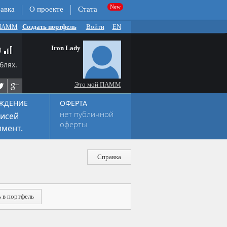
авка
О проекте
Стата
 ПАММ
|
Создать портфель
Войти
EN
Iron Lady
блях.
Это мой ПАММ
ЖДЕНИЕ
ОФЕРТА
нет публичной
исей
оферты
мент.
Справка
 в портфель