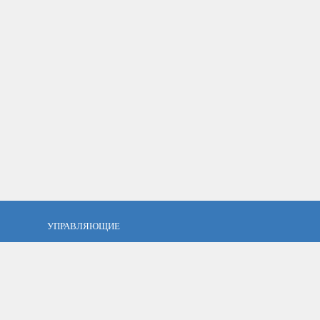
УПРАВЛЯЮЩИЕ
фель?
Кто такой управляющий?
тов
ПАММ управляющие
тфель
Как выбрать управляющего?