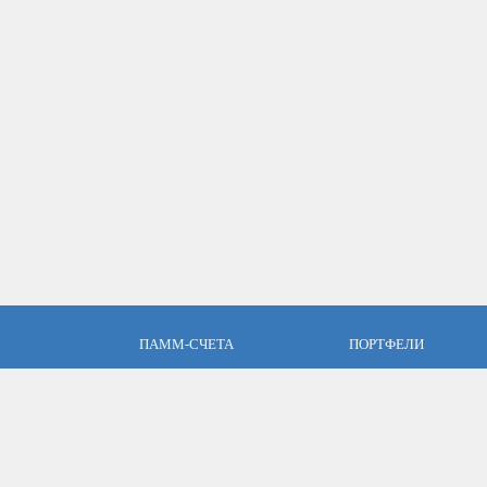
ПАММ-СЧЕТА
ПОРТФЕЛИ
пари
Что такое ПАММ-счет?
Что такое ПАММ порт
словия
Рейтинг ПАММ-счетов
Портфели ПАММ-сче
ет
Как выбрать в ПАММ-счет?
Составить ПАММ пор
авляющим
Отзывы о ПАММ-счетах