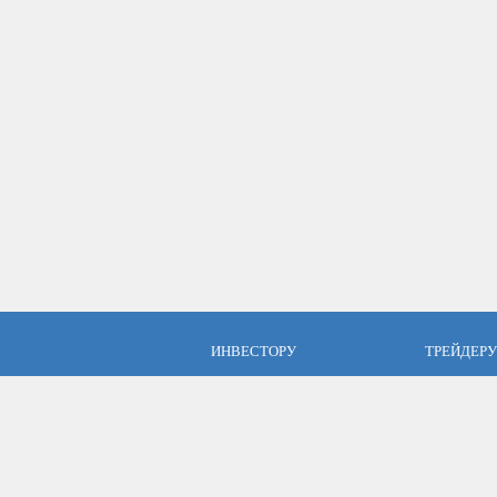
ИНВЕСТОРУ
ТРЕЙДЕРУ
ПАММ инвестиции
Брокер Аль
ПАММ-счета Альпари
Торговые у
Отзывы об Альпари
Открыть сч
Компания Альпари
Стать упр