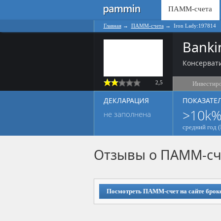
ПАММ-счета
Главная
→
ПАММ-счета
→
Iron Lady:197814
Banki
Консервати
2,5
Инвестир
ДЕКЛАРАЦИЯ
ПОКАЗАТЕ
>10k
не заполнена
средний год (
Отзывы о ПАММ-сч
Посмотреть ПАММ-счет на сайте брок