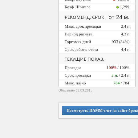
Коэф. Швагера
1,299
от 24 м.
РЕКОМЕНД. СРОК
Макс. срок просадки
2,4 г.
Период расчета
4,3 г.
Торговых дней
933 (84%)
Срок работы счета
4,4 г.
ТЕКУЩИЕ ПОКАЗ.
Просадка
100%
/ 100%
Cрок просадки
3 м.
/ 2,4 г.
Макс. плечо
784
/ 784
Обновлено 09.03.2015
Посмотреть ПАММ-счет на сайте брок