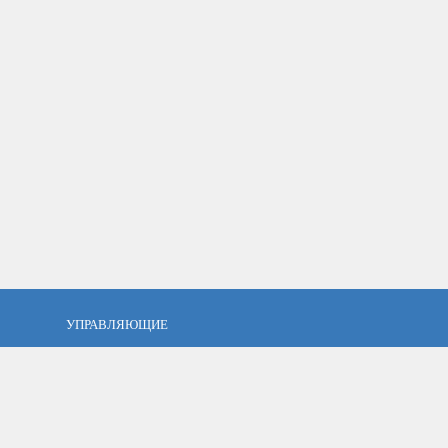
УПРАВЛЯЮЩИЕ
фель?
Кто такой управляющий?
тов
ПАММ управляющие
тфель
Как выбрать управляющего?