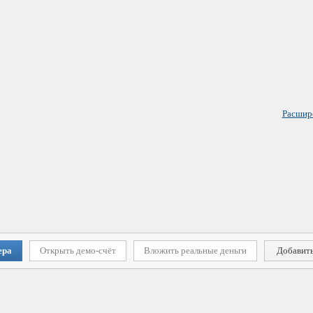
Расшир
ера
Открыть демо-счёт
Вложить реальные деньги
Добавить