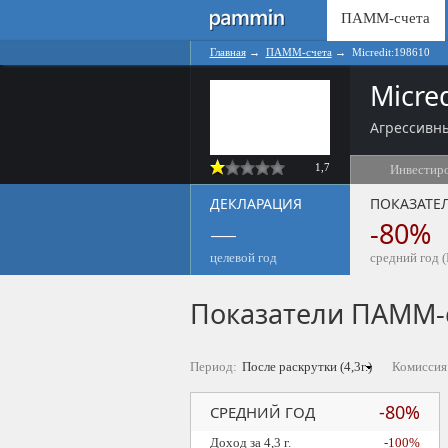
ПАММ-счета
Главная
→
ПАММ-счета
→
Micredit:198610
Micre
Агрессивны
1,7
Инвестир
ДЕКЛАРАЦИЯ
ПОКАЗАТЕ
—
-80%
целевой год
средний год (
Показатели ПАММ-
Период:
Комиссия
-80%
СРЕДНИЙ ГОД
Доход за 4,3 г.
-100%