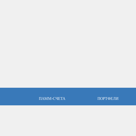
ПАММ-СЧЕТА
ПОРТФЕЛИ
пари
Что такое ПАММ-счет?
Что такое ПАММ порт
словия
Рейтинг ПАММ-счетов
Портфели ПАММ-сче
ет
Как выбрать в ПАММ-счет?
Составить ПАММ пор
авляющим
Отзывы о ПАММ-счетах