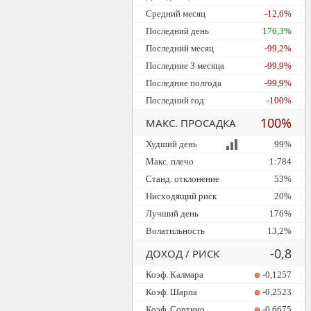
Средний месяц
-12,6%
Последний день
176,3%
Последний месяц
-99,2%
Последние 3 месяца
-99,9%
Последние полгода
-99,9%
Последний год
-100%
100%
МАКС. ПРОСАДКА
Худший день
99%
Макс. плечо
1:784
Станд. отклонение
53%
Нисходящий риск
20%
Лучший день
176%
Волатильность
13,2%
-0,8
ДОХОД / РИСК
Коэф. Калмара
-0,1257
Коэф. Шарпа
-0,2523
Коэф. Сортино
-0,6675