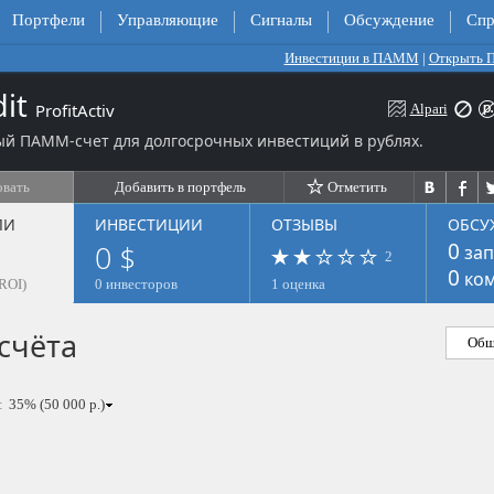
Портфели
Управляющие
Сигналы
Обсуждение
Спр
Инвестиции в ПАММ
|
Открыть
dit
ProfitActiv
Alpari
й ПАММ-счет для долгосрочных инвестиций в рублях.
овать
Добавить в портфель
Отметить
ЛИ
ИНВЕСТИЦИИ
ОТЗЫВЫ
ОБСУ
0 $
0
зап
2
0
ком
ROI)
0 инвесторов
1 оценка
счёта
Общ
: