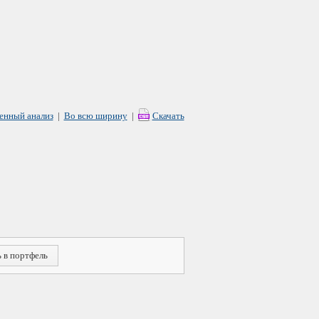
енный анализ
|
Во всю ширину
|
Скачать
 в портфель