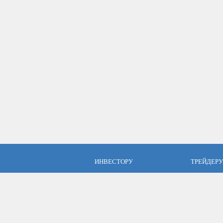
ИНВЕСТОРУ
ТРЕЙДЕРУ
ПАММ инвестиции
Брокер Аль
ПАММ-счета Альпари
Торговые у
Отзывы об Альпари
Открыть сч
Компания Альпари
Стать упр