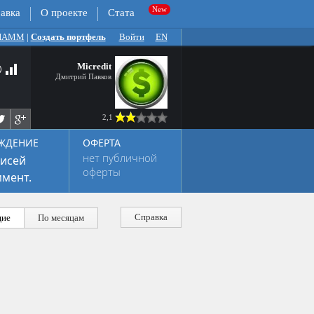
авка
О проекте
Стата
 ПАММ
|
Создать портфель
Войти
EN
Micredit
Дмитрий Павков
2,1
ЖДЕНИЕ
ОФЕРТА
нет публичной
исей
оферты
мент.
Справка
ие
По месяцам