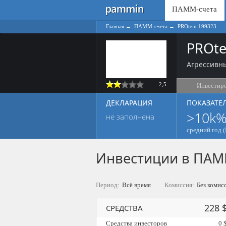
ПАММ-счета
Главная
→
ПАММ-счета
→
PROtein:199323
PROte
Агрессивны
2,5
Инвестир
ДЕКЛАРАЦИЯ
ПОКАЗАТЕ
>10k
не заполнена
средний год (
Инвестиции в ПАМ
Период:
Всё время
Комиссия:
Без комис
228 
СРЕДСТВА
Средства инвесторов
0 