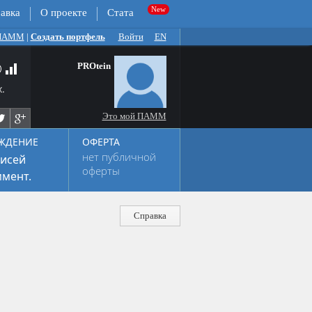
авка
О проекте
Стата
 ПАММ
|
Создать портфель
Войти
EN
PROtein
.
Это мой ПАММ
ЖДЕНИЕ
ОФЕРТА
нет публичной
исей
оферты
мент.
Справка