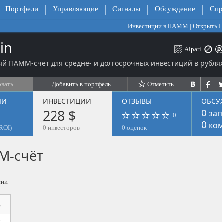
Портфели
Управляющие
Сигналы
Обсуждение
Спр
Инвестиции в ПАММ
|
Открыть
in
Alpari
й ПАММ-счет для средне- и долгосрочных инвестиций в рублях
овать
Добавить в портфель
Отметить
ЛИ
ИНВЕСТИЦИИ
ОТЗЫВЫ
ОБСУ
%
228 $
0
зап
0
0
ком
ROI)
0 инвесторов
0 оценок
М-счёт
сии
$
$