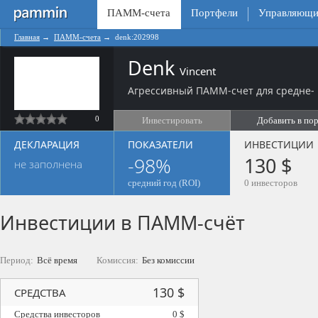
ПАММ-счета
Портфели
Управляющи
Главная
→
ПАММ-счета
→
denk:202998
Denk
Vincent
Агрессивный ПАММ-счет для средне- 
0
Инвестировать
Добавить в по
ДЕКЛАРАЦИЯ
ПОКАЗАТЕЛИ
ИНВЕСТИЦИИ
-98%
130 $
не заполнена
средний год (ROI)
0 инвесторов
Инвестиции в ПАММ-счёт
Период:
Всё время
Комиссия:
Без комиссии
130 $
СРЕДСТВА
Средства инвесторов
0 $