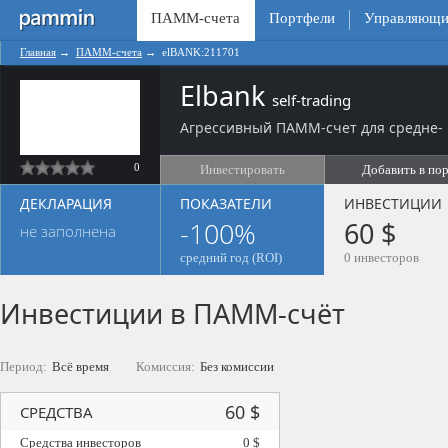
ПАММ-счета
Портфели
Управляющи
Главная
→
ПАММ-счета
→
elBANK:211701
Elbank
self-trading
Агрессивный ПАММ-счет для средне- 
0
Инвестировать
Добавить в по
ДЕКЛАРАЦИЯ
ПОКАЗАТЕЛИ
ИНВЕСТИЦИИ
-100%
60 $
не заполнена
средний год (ROI)
0 инвесторов
Инвестиции в ПАММ-счёт
Период:
Всё время
Комиссия:
Без комиссии
60 $
СРЕДСТВА
Средства инвесторов
0 $