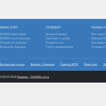
ИНВЕСТОРУ
ТРЕЙДЕРУ
ПАММ-СЧ
ПАММ инвестиции
Брокер Альпари
Что такое
ПАММ-счета Альпари
Торговые условия
Рейтинг 
Отзывы об Альпари
Открыть счет
Как выбра
Компания Альпари
Стать управляющим
Отзывы о
Бесплатные курсы
Форекс с Альпари
Скачать МТ4
Демо-счет
У
©2010-2026
Pammin – ПАММ-счета