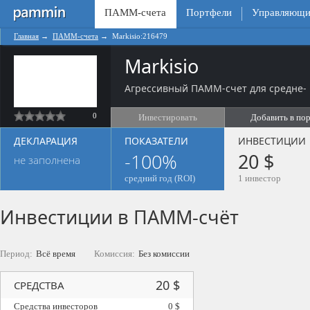
ПАММ-счета
Портфели
Управляющи
Главная
→
ПАММ-счета
→
Markisio:216479
Markisio
Агрессивный ПАММ-счет для средне- 
0
Инвестировать
Добавить в по
ДЕКЛАРАЦИЯ
ПОКАЗАТЕЛИ
ИНВЕСТИЦИИ
-100%
20 $
не заполнена
средний год (ROI)
1 инвестор
Инвестиции в ПАММ-счёт
Период:
Всё время
Комиссия:
Без комиссии
20 $
СРЕДСТВА
Средства инвесторов
0 $