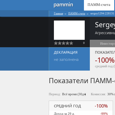
ПАММ-счета
Главная
→
ПАММ-счета
→
sergey1294:228131
Serge
Агрессивны
0
Инвестир
ДЕКЛАРАЦИЯ
ПОКАЗАТЕ
-100%
не заполнена
средний год (
Показатели ПАММ-
Период:
Комиссия:
-100%
СРЕДНИЙ ГОД
Доход за 29 д.
-99%