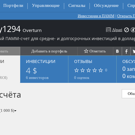
Портфели
Управляющие
Сигналы
Обсуждение
Спр
Инвестиции в ПАММ
|
Открыть
y1294
Overturn
Alpari
й ПАММ-счет для средне- и долгосрочных инвестиций в долла
овать
Добавить в портфель
Отметить
ЛИ
ИНВЕСТИЦИИ
ОТЗЫВЫ
ОБСУ
4 $
0
зап
0
0
ком
ROI)
6 инвесторов
0 оценок
счёта
Общ