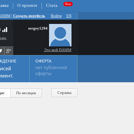
авка
О проекте
Стата
 ПАММ
|
Создать портфель
Войти
EN
sergey1294
рах.
Это мой ПАММ
ЖДЕНИЕ
ОФЕРТА
нет публичной
исей
оферты
мент.
Справка
ие
По месяцам