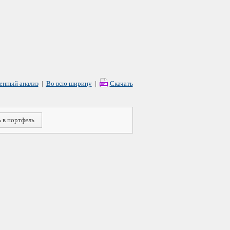
енный анализ
|
Во всю ширину
|
Скачать
 в портфель