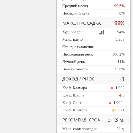
Средний месяц
-99,6%
Последний день
0%
99%
МАКС. ПРОСАДКА
Худший день
94%
Макс. плечо
1:357
Станд. отклонение
—
Нисходящий риск
100,2%
Лучший день
41%
Волатильность
35,6%
-1
ДОХОД / РИСК
Коэф. Калмара
-1,002
Коэф. Шарпа
0
Коэф. Сортино
-1,0024
Коэф. Швагера
0,521
от 3 м.
РЕКОМЕНД. СРОК
Макс. срок просадки
21 д.