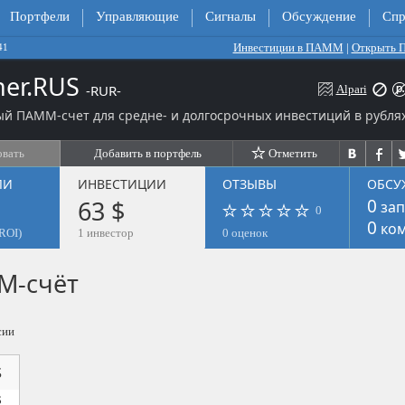
Портфели
Управляющие
Сигналы
Обсуждение
Спр
Инвестиции в ПАММ
|
Открыть
41
oner.RUS
-RUR-
Alpari
й ПАММ-счет для средне- и долгосрочных инвестиций в рублях
овать
Добавить в портфель
Отметить
ЛИ
ИНВЕСТИЦИИ
ОТЗЫВЫ
ОБСУ
63 $
0
зап
0
0
ком
ROI)
1 инвестор
0 оценок
М-счёт
сии
$
$