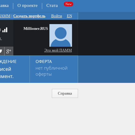
авка
О проекте
Стата
 ПАММ
|
Создать портфель
Войти
EN
Millioner.RUS
.
Это мой ПАММ
ЖДЕНИЕ
ОФЕРТА
нет публичной
исей
оферты
мент.
Справка