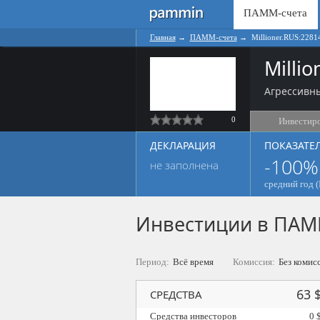
ПАММ-счета
Главная
→
ПАММ-счета
→
Millioner.RUS:2281
Milli
Агрессивны
0
Инвестир
ДЕКЛАРАЦИЯ
ПОКАЗАТЕ
-100%
не заполнена
средний год (
Инвестиции в ПАМ
Период:
Всё время
Комиссия:
Без комис
63 
СРЕДСТВА
Средства инвесторов
0 