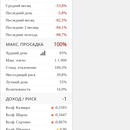
Средний месяц
-33,8%
Последний день
-5,8%
Последний месяц
-92,5%
Последние 3 месяца
-94,1%
Последние полгода
-98,7%
100%
МАКС. ПРОСАДКА
Худший день
93%
Макс. плечо
1:1 000
Станд. отклонение
100,3%
Нисходящий риск
39,8%
Лучший день
55%
Волатильность
16,9%
-1
ДОХОД / РИСК
Коэф. Калмара
-0,3393
Коэф. Шарпа
-0,3447
Коэф. Сортино
-0,8676
Коэф. Швагера
0,96