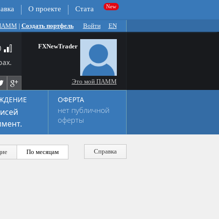
авка
О проекте
Стата
 ПАММ
|
Создать портфель
Войти
EN
FXNewTrader
рах.
Это мой ПАММ
ЖДЕНИЕ
ОФЕРТА
нет публичной
исей
оферты
мент.
Справка
ие
По месяцам