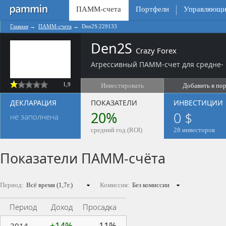
ПАММ-счета
Портфели
Управляющи
Главная
→
ПАММ-счета
→
Den2S:229133
Den2S
Crazy Forex
Агрессивный ПАММ-счет для средне- 
1,9
Инвестировать
Добавить в по
ДЕКЛАРАЦИЯ
ПОКАЗАТЕЛИ
ИНВЕСТИЦИИ
20%
0 $
не заполнена
средний год (ROI)
28 инвесторов
Показатели ПАММ-счёта
Период:
Комиссия:
Период
Доход
Просадка
+14%
11%
2014