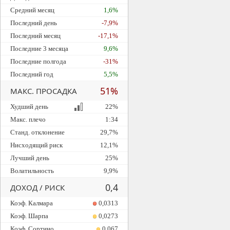
Средний месяц
1,6%
Последний день
-7,9%
Последний месяц
-17,1%
Последние 3 месяца
9,6%
Последние полгода
-31%
Последний год
5,5%
51%
МАКС. ПРОСАДКА
Худший день
22%
Макс. плечо
1:34
Станд. отклонение
29,7%
Нисходящий риск
12,1%
Лучший день
25%
Волатильность
9,9%
0,4
ДОХОД / РИСК
Коэф. Калмара
0,0313
Коэф. Шарпа
0,0273
Коэф. Сортино
0,067