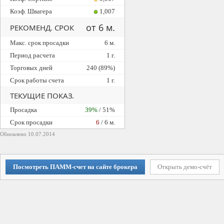
Коэф. Швагера
1,007
от 6 м.
РЕКОМЕНД. СРОК
Макс. срок просадки
6 м.
Период расчета
1 г.
Торговых дней
240 (89%)
Срок работы счета
1 г.
ТЕКУЩИЕ ПОКАЗ.
Просадка
39%
/ 51%
Cрок просадки
6
/ 6 м.
Обновлено 10.07.2014
Посмотреть ПАММ-счет на сайте брокера
Открыть демо-счёт