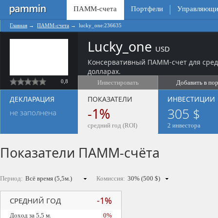
ПАММ-счета
Портфели
Управляющи
Главная
→
ПАММ-счета
→
lucky_one:236635
Lucky_one
USD
Консервативный ПАММ-счет для сред
долларах.
0,8
Инвестировать
Добавить в по
ДЕКЛАРАЦИЯ
ПОКАЗАТЕЛИ
ИНВЕСТИЦИИ
-1%
305 $
не заполнена
средний год (ROI)
2 инвестора
Показатели ПАММ-счёта
Период:
Комиссия:
-1%
СРЕДНИЙ ГОД
Доход за 5,5 м.
0%