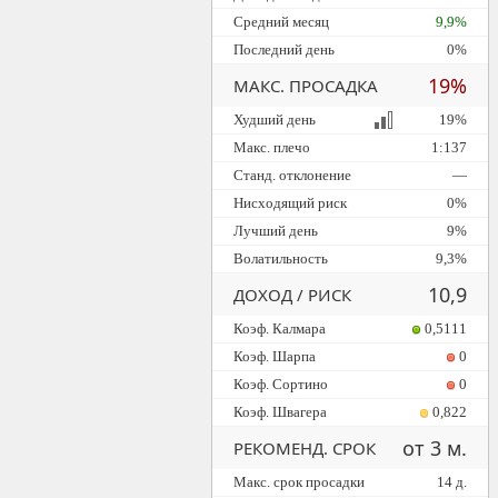
Средний месяц
9,9%
Последний день
0%
19%
МАКС. ПРОСАДКА
Худший день
19%
Макс. плечо
1:137
Станд. отклонение
—
Нисходящий риск
0%
Лучший день
9%
Волатильность
9,3%
10,9
ДОХОД / РИСК
Коэф. Калмара
0,5111
Коэф. Шарпа
0
Коэф. Сортино
0
Коэф. Швагера
0,822
от 3 м.
РЕКОМЕНД. СРОК
Макс. срок просадки
14 д.