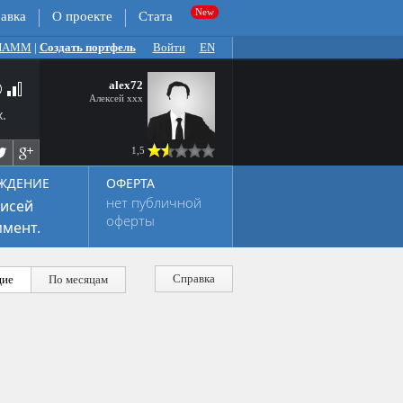
авка
О проекте
Стата
 ПАММ
|
Создать портфель
Войти
EN
alex72
Алексей ххх
.
1,5
ЖДЕНИЕ
ОФЕРТА
нет публичной
исей
оферты
мент.
Справка
ие
По месяцам