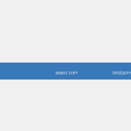
ИНВЕСТОРУ
ТРЕЙДЕРУ
ПАММ инвестиции
Брокер Аль
ПАММ-счета Альпари
Торговые у
Отзывы об Альпари
Открыть сч
Компания Альпари
Стать упр
Бесплатные курсы
Форекс с Альпари