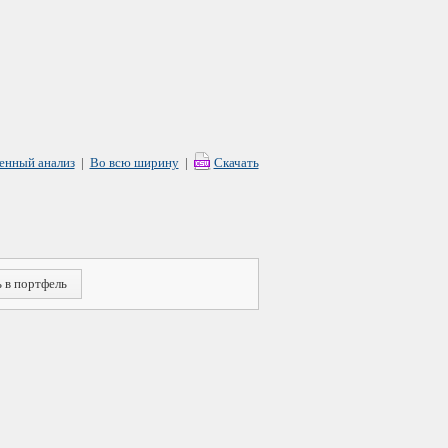
енный анализ
|
Во всю ширину
|
Скачать
 в портфель