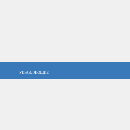
УПРАВЛЯЮЩИЕ
фель?
Кто такой управляющий?
тов
ПАММ управляющие
тфель
Как выбрать управляющего?