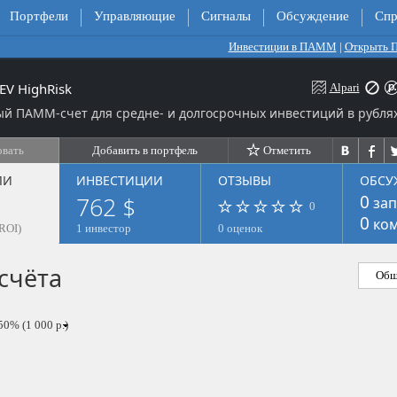
Портфели
Управляющие
Сигналы
Обсуждение
Спр
Инвестиции в ПАММ
|
Открыть
EV HighRisk
Alpari
й ПАММ-счет для средне- и долгосрочных инвестиций в рублях
овать
Добавить в портфель
Отметить
ЛИ
ИНВЕСТИЦИИ
ОТЗЫВЫ
ОБСУ
762 $
0
зап
0
0
ком
ROI)
1 инвестор
0 оценок
счёта
Общ