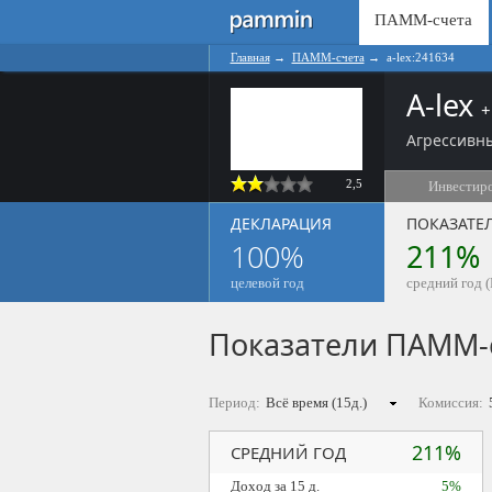
ПАММ-счета
Главная
→
ПАММ-счета
→
a-lex:241634
A-lex
+
Агрессивны
2,5
Инвестир
ДЕКЛАРАЦИЯ
ПОКАЗАТЕ
100%
211%
целевой год
средний год (
Показатели ПАММ-
Период:
Комиссия:
211%
СРЕДНИЙ ГОД
Доход за 15 д.
5%