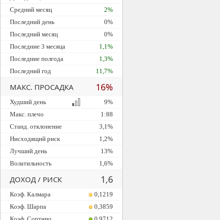
Средний месяц
2%
Последний день
0%
Последний месяц
0%
Последние 3 месяца
1,1%
Последние полгода
1,3%
Последний год
11,7%
16%
МАКС. ПРОСАДКА
Худший день
9%
Макс. плечо
1:88
Станд. отклонение
3,1%
Нисходящий риск
1,2%
Лучший день
13%
Волатильность
1,6%
1,6
ДОХОД / РИСК
Коэф. Калмара
0,1219
Коэф. Шарпа
0,3859
Коэф. Сортино
0,9712