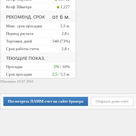
Коэф. Швагера
1,227
от 6 м.
РЕКОМЕНД. СРОК
Макс. срок просадки
5,5 м.
Период расчета
2,8 г.
Торговых дней
540 (73%)
Срок работы счета
2,8 г.
ТЕКУЩИЕ ПОКАЗ.
Просадка
2%
/ 16%
Cрок просадки
2,5
/ 5,5 м.
Обновлено 18.07.2016
Посмотреть ПАММ-счет на сайте брокера
Открыть демо-счёт