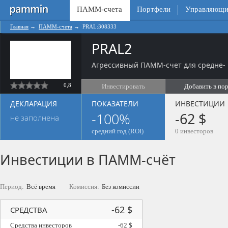
ПАММ-счета
Портфели
Управляющи
Главная
→
ПАММ-счета
→
PRAL:308333
PRAL2
Агрессивный ПАММ-счет для средне- 
0,8
Инвестировать
Добавить в по
ДЕКЛАРАЦИЯ
ПОКАЗАТЕЛИ
ИНВЕСТИЦИИ
-100%
-62 $
не заполнена
средний год (ROI)
0 инвесторов
Инвестиции в ПАММ-счёт
Период:
Всё время
Комиссия:
Без комиссии
-62 $
СРЕДСТВА
Средства инвесторов
-62 $