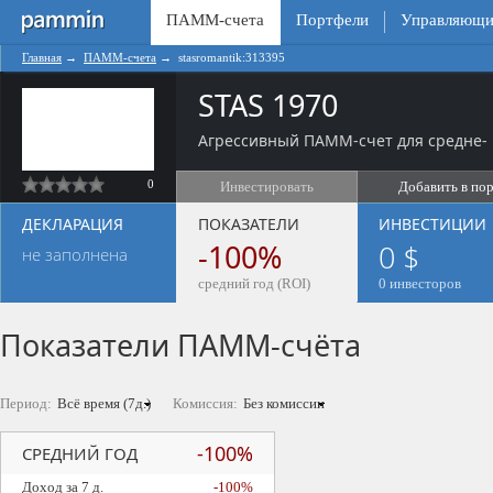
ПАММ-счета
Портфели
Управляющи
Главная
→
ПАММ-счета
→
stasromantik:313395
STAS 1970
Агрессивный ПАММ-счет для средне- 
0
Инвестировать
Добавить в по
ДЕКЛАРАЦИЯ
ПОКАЗАТЕЛИ
ИНВЕСТИЦИИ
-100%
0 $
не заполнена
средний год (ROI)
0 инвесторов
Показатели ПАММ-счёта
Период:
Комиссия:
-100%
СРЕДНИЙ ГОД
Доход за 7 д.
-100%