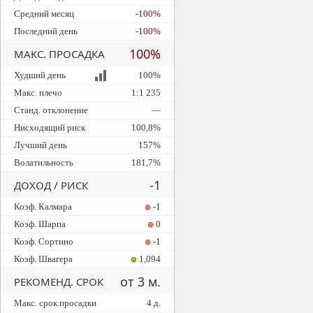
Средний месяц
-100%
Последний день
-100%
100%
МАКС. ПРОСАДКА
Худший день
100%
Макс. плечо
1:1 235
Станд. отклонение
—
Нисходящий риск
100,8%
Лучший день
157%
Волатильность
181,7%
-1
ДОХОД / РИСК
Коэф. Калмара
-1
Коэф. Шарпа
0
Коэф. Сортино
-1
Коэф. Швагера
1,094
от 3 м.
РЕКОМЕНД. СРОК
Макс. срок просадки
4 д.