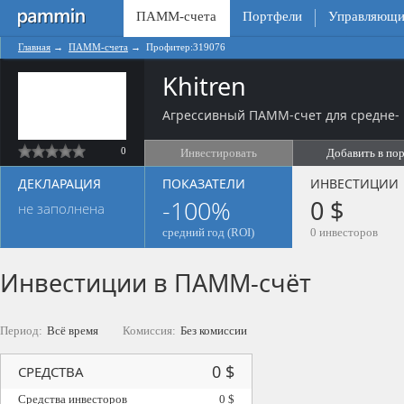
ПАММ-счета
Портфели
Управляющи
Главная
→
ПАММ-счета
→
Профитер:319076
Khitren
Агрессивный ПАММ-счет для средне- 
0
Инвестировать
Добавить в по
ДЕКЛАРАЦИЯ
ПОКАЗАТЕЛИ
ИНВЕСТИЦИИ
-100%
0 $
не заполнена
средний год (ROI)
0 инвесторов
Инвестиции в ПАММ-счёт
Период:
Всё время
Комиссия:
Без комиссии
0 $
СРЕДСТВА
Средства инвесторов
0 $